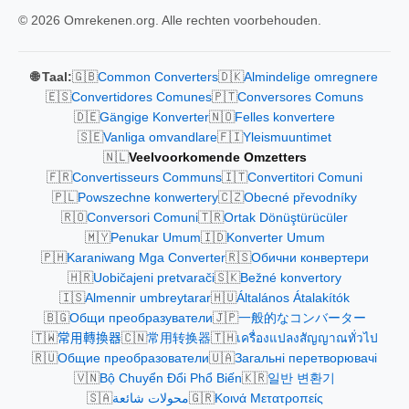
© 2026 Omrekenen.org. Alle rechten voorbehouden.
🇬🇧
🇩🇰
🌐 Taal:
Common Converters
Almindelige omregnere
🇪🇸
🇵🇹
Convertidores Comunes
Conversores Comuns
🇩🇪
🇳🇴
Gängige Konverter
Felles konvertere
🇸🇪
🇫🇮
Vanliga omvandlare
Yleismuuntimet
🇳🇱
Veelvoorkomende Omzetters
🇫🇷
🇮🇹
Convertisseurs Communs
Convertitori Comuni
🇵🇱
🇨🇿
Powszechne konwertery
Obecné převodníky
🇷🇴
🇹🇷
Conversori Comuni
Ortak Dönüştürücüler
🇲🇾
🇮🇩
Penukar Umum
Konverter Umum
🇵🇭
🇷🇸
Karaniwang Mga Converter
Обични конвертери
🇭🇷
🇸🇰
Uobičajeni pretvarači
Bežné konvertory
🇮🇸
🇭🇺
Almennir umbreytarar
Általános Átalakítók
🇧🇬
🇯🇵
Общи преобразуватели
一般的なコンバーター
🇹🇼
🇨🇳
🇹🇭
常用轉換器
常用转换器
เครื่องแปลงสัญญาณทั่วไป
🇷🇺
🇺🇦
Общие преобразователи
Загальні перетворювачі
🇻🇳
🇰🇷
Bộ Chuyển Đổi Phổ Biến
일반 변환기
🇸🇦
🇬🇷
محولات شائعة
Κοινά Μετατροπείς