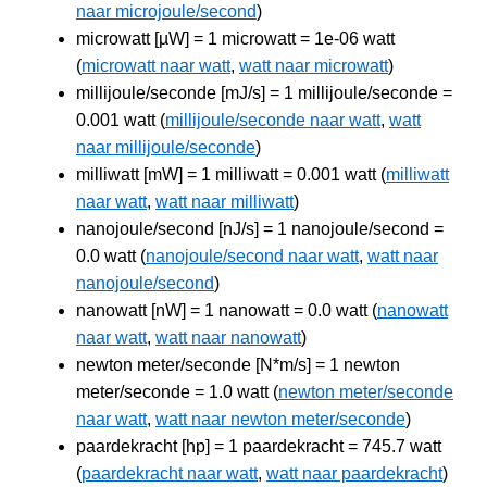
naar microjoule/second
)
microwatt [µW] = 1 microwatt = 1e-06 watt
(
microwatt naar watt
,
watt naar microwatt
)
millijoule/seconde [mJ/s] = 1 millijoule/seconde =
0.001 watt (
millijoule/seconde naar watt
,
watt
naar millijoule/seconde
)
milliwatt [mW] = 1 milliwatt = 0.001 watt (
milliwatt
naar watt
,
watt naar milliwatt
)
nanojoule/second [nJ/s] = 1 nanojoule/second =
0.0 watt (
nanojoule/second naar watt
,
watt naar
nanojoule/second
)
nanowatt [nW] = 1 nanowatt = 0.0 watt (
nanowatt
naar watt
,
watt naar nanowatt
)
newton meter/seconde [N*m/s] = 1 newton
meter/seconde = 1.0 watt (
newton meter/seconde
naar watt
,
watt naar newton meter/seconde
)
paardekracht [hp] = 1 paardekracht = 745.7 watt
(
paardekracht naar watt
,
watt naar paardekracht
)