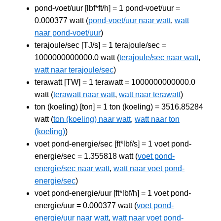
pond-voet/uur [lbf*ft/h] = 1 pond-voet/uur =
0.000377 watt (
pond-voet/uur naar watt
,
watt
naar pond-voet/uur
)
terajoule/sec [TJ/s] = 1 terajoule/sec =
1000000000000.0 watt (
terajoule/sec naar watt
,
watt naar terajoule/sec
)
terawatt [TW] = 1 terawatt = 1000000000000.0
watt (
terawatt naar watt
,
watt naar terawatt
)
ton (koeling) [ton] = 1 ton (koeling) = 3516.85284
watt (
ton (koeling) naar watt
,
watt naar ton
(koeling)
)
voet pond-energie/sec [ft*lbf/s] = 1 voet pond-
energie/sec = 1.355818 watt (
voet pond-
energie/sec naar watt
,
watt naar voet pond-
energie/sec
)
voet pond-energie/uur [ft*lbf/h] = 1 voet pond-
energie/uur = 0.000377 watt (
voet pond-
energie/uur naar watt
,
watt naar voet pond-