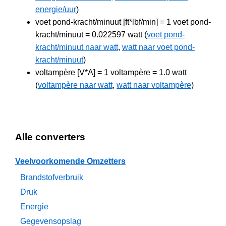
energie/uur
)
voet pond-kracht/minuut [ft*lbf/min] = 1 voet pond-
kracht/minuut = 0.022597 watt (
voet pond-
kracht/minuut naar watt
,
watt naar voet pond-
kracht/minuut
)
voltampère [V*A] = 1 voltampère = 1.0 watt
(
voltampère naar watt
,
watt naar voltampère
)
Alle converters
Veelvoorkomende Omzetters
Brandstofverbruik
Druk
Energie
Gegevensopslag