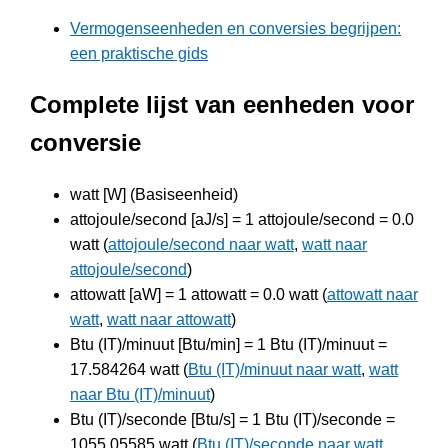
Vermogenseenheden en conversies begrijpen:
een praktische gids
Complete lijst van eenheden voor
conversie
watt [W] (Basiseenheid)
attojoule/second [aJ/s] = 1 attojoule/second = 0.0
watt (
attojoule/second naar watt
,
watt naar
attojoule/second
)
attowatt [aW] = 1 attowatt = 0.0 watt (
attowatt naar
watt
,
watt naar attowatt
)
Btu (IT)/minuut [Btu/min] = 1 Btu (IT)/minuut =
17.584264 watt (
Btu (IT)/minuut naar watt
,
watt
naar Btu (IT)/minuut
)
Btu (IT)/seconde [Btu/s] = 1 Btu (IT)/seconde =
1055.05585 watt (
Btu (IT)/seconde naar watt
,