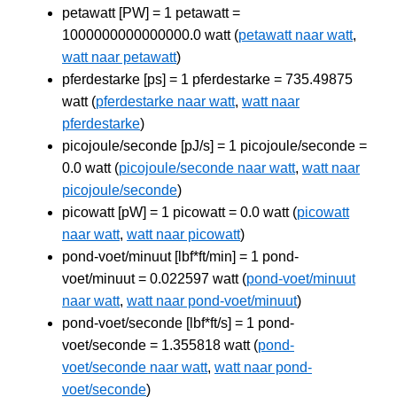
petawatt [PW] = 1 petawatt =
1000000000000000.0 watt (
petawatt naar watt
,
watt naar petawatt
)
pferdestarke [ps] = 1 pferdestarke = 735.49875
watt (
pferdestarke naar watt
,
watt naar
pferdestarke
)
picojoule/seconde [pJ/s] = 1 picojoule/seconde =
0.0 watt (
picojoule/seconde naar watt
,
watt naar
picojoule/seconde
)
picowatt [pW] = 1 picowatt = 0.0 watt (
picowatt
naar watt
,
watt naar picowatt
)
pond-voet/minuut [lbf*ft/min] = 1 pond-
voet/minuut = 0.022597 watt (
pond-voet/minuut
naar watt
,
watt naar pond-voet/minuut
)
pond-voet/seconde [lbf*ft/s] = 1 pond-
voet/seconde = 1.355818 watt (
pond-
voet/seconde naar watt
,
watt naar pond-
voet/seconde
)