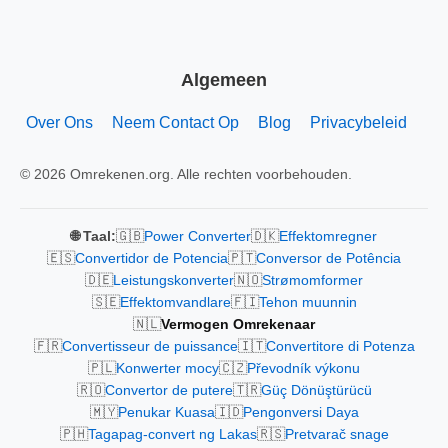
Algemeen
Over Ons
Neem Contact Op
Blog
Privacybeleid
© 2026 Omrekenen.org. Alle rechten voorbehouden.
🇬🇧
🇩🇰
🌐 Taal:
Power Converter
Effektomregner
🇪🇸
🇵🇹
Convertidor de Potencia
Conversor de Potência
🇩🇪
🇳🇴
Leistungskonverter
Strømomformer
🇸🇪
🇫🇮
Effektomvandlare
Tehon muunnin
🇳🇱
Vermogen Omrekenaar
🇫🇷
🇮🇹
Convertisseur de puissance
Convertitore di Potenza
🇵🇱
🇨🇿
Konwerter mocy
Převodník výkonu
🇷🇴
🇹🇷
Convertor de putere
Güç Dönüştürücü
🇲🇾
🇮🇩
Penukar Kuasa
Pengonversi Daya
🇵🇭
🇷🇸
Tagapag-convert ng Lakas
Pretvarač snage