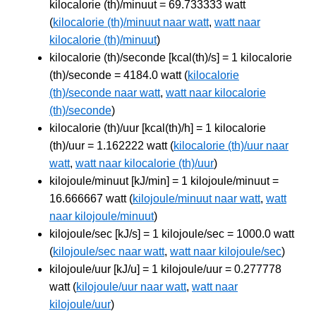
kilocalorie (th)/minuut = 69.733333 watt
(
kilocalorie (th)/minuut naar watt
,
watt naar
kilocalorie (th)/minuut
)
kilocalorie (th)/seconde [kcal(th)/s] = 1 kilocalorie
(th)/seconde = 4184.0 watt (
kilocalorie
(th)/seconde naar watt
,
watt naar kilocalorie
(th)/seconde
)
kilocalorie (th)/uur [kcal(th)/h] = 1 kilocalorie
(th)/uur = 1.162222 watt (
kilocalorie (th)/uur naar
watt
,
watt naar kilocalorie (th)/uur
)
kilojoule/minuut [kJ/min] = 1 kilojoule/minuut =
16.666667 watt (
kilojoule/minuut naar watt
,
watt
naar kilojoule/minuut
)
kilojoule/sec [kJ/s] = 1 kilojoule/sec = 1000.0 watt
(
kilojoule/sec naar watt
,
watt naar kilojoule/sec
)
kilojoule/uur [kJ/u] = 1 kilojoule/uur = 0.277778
watt (
kilojoule/uur naar watt
,
watt naar
kilojoule/uur
)