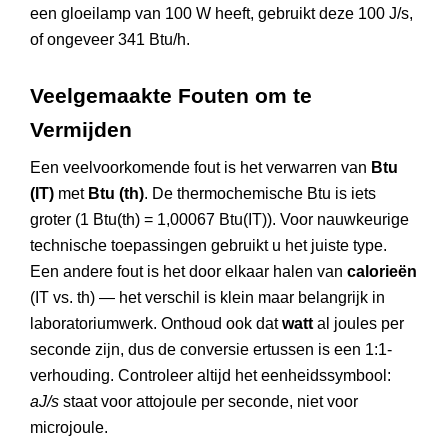
een gloeilamp van 100 W heeft, gebruikt deze 100 J/s,
of ongeveer 341 Btu/h.
Veelgemaakte Fouten om te
Vermijden
Een veelvoorkomende fout is het verwarren van
Btu
(IT)
met
Btu (th)
. De thermochemische Btu is iets
groter (1 Btu(th) = 1,00067 Btu(IT)). Voor nauwkeurige
technische toepassingen gebruikt u het juiste type.
Een andere fout is het door elkaar halen van
calorieën
(IT vs. th) — het verschil is klein maar belangrijk in
laboratoriumwerk. Onthoud ook dat
watt
al joules per
seconde zijn, dus de conversie ertussen is een 1:1-
verhouding. Controleer altijd het eenheidssymbool:
aJ/s
staat voor attojoule per seconde, niet voor
microjoule.