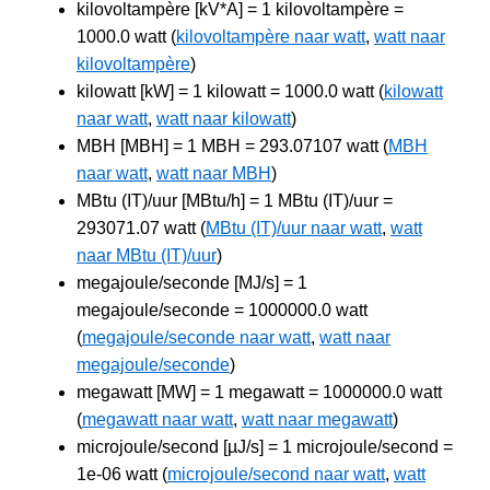
kilovoltampère [kV*A] = 1 kilovoltampère =
1000.0 watt (
kilovoltampère naar watt
,
watt naar
kilovoltampère
)
kilowatt [kW] = 1 kilowatt = 1000.0 watt (
kilowatt
naar watt
,
watt naar kilowatt
)
MBH [MBH] = 1 MBH = 293.07107 watt (
MBH
naar watt
,
watt naar MBH
)
MBtu (IT)/uur [MBtu/h] = 1 MBtu (IT)/uur =
293071.07 watt (
MBtu (IT)/uur naar watt
,
watt
naar MBtu (IT)/uur
)
megajoule/seconde [MJ/s] = 1
megajoule/seconde = 1000000.0 watt
(
megajoule/seconde naar watt
,
watt naar
megajoule/seconde
)
megawatt [MW] = 1 megawatt = 1000000.0 watt
(
megawatt naar watt
,
watt naar megawatt
)
microjoule/second [µJ/s] = 1 microjoule/second =
1e-06 watt (
microjoule/second naar watt
,
watt