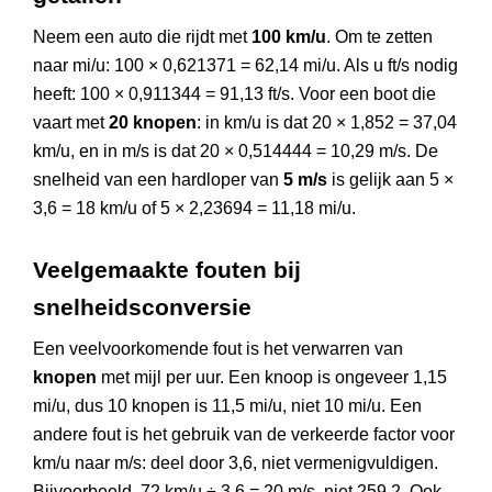
Neem een auto die rijdt met
100 km/u
. Om te zetten
naar mi/u: 100 × 0,621371 = 62,14 mi/u. Als u ft/s nodig
heeft: 100 × 0,911344 = 91,13 ft/s. Voor een boot die
vaart met
20 knopen
: in km/u is dat 20 × 1,852 = 37,04
km/u, en in m/s is dat 20 × 0,514444 = 10,29 m/s. De
snelheid van een hardloper van
5 m/s
is gelijk aan 5 ×
3,6 = 18 km/u of 5 × 2,23694 = 11,18 mi/u.
Veelgemaakte fouten bij
snelheidsconversie
Een veelvoorkomende fout is het verwarren van
knopen
met mijl per uur. Een knoop is ongeveer 1,15
mi/u, dus 10 knopen is 11,5 mi/u, niet 10 mi/u. Een
andere fout is het gebruik van de verkeerde factor voor
km/u naar m/s: deel door 3,6, niet vermenigvuldigen.
Bijvoorbeeld, 72 km/u ÷ 3,6 = 20 m/s, niet 259,2. Ook