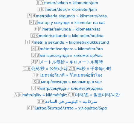
🇲🇾
meter/sekon » kilometer/jam
🇮🇩
meter/detik » kilometer/jam
🇵🇭
metro/kada segundo » kilometro/oras
🇷🇸
метар у секунди » kilometar na sat
🇭🇷
metar/sekunda » kilometar/sat
🇸🇰
meter/sekunda » kilometer/hodina
🇮🇸
metri á sekúndu » kílómetri/klukkustund
🇭🇺
méter/másodperc » kilométer/óra
🇧🇬
метър/секунда » километър/час
🇯🇵
メートル毎秒 » キロメートル毎時
🇹🇼
🇨🇳
公尺/秒 » 公里/小時
米/秒 » 千米每小时
🇹🇭
เมตรต่อวินาที » กิโลเมตรต่อชั่วโมง
🇷🇺
метр/секунда » километр в час
🇺🇦
метр/секунда » кілометр/година
🇻🇳
🇰🇷
métơ/giây » kilômét/giờ
미터/초 » 킬로미터/시간
🇸🇦
متر/ثانية » كيلومتر في الساعة
🇬🇷
μέτρο/δευτερόλεπτο » χιλιομέτρο/ώρα