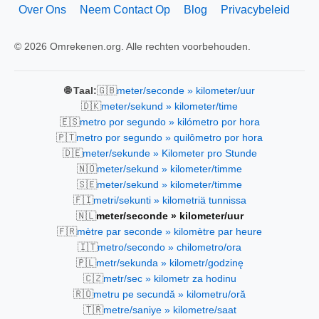
Over Ons
Neem Contact Op
Blog
Privacybeleid
© 2026 Omrekenen.org. Alle rechten voorbehouden.
🇬🇧
🌐 Taal:
meter/seconde » kilometer/uur
🇩🇰
meter/sekund » kilometer/time
🇪🇸
metro por segundo » kilómetro por hora
🇵🇹
metro por segundo » quilômetro por hora
🇩🇪
meter/sekunde » Kilometer pro Stunde
🇳🇴
meter/sekund » kilometer/timme
🇸🇪
meter/sekund » kilometer/timme
🇫🇮
metri/sekunti » kilometriä tunnissa
🇳🇱
meter/seconde » kilometer/uur
🇫🇷
mètre par seconde » kilomètre par heure
🇮🇹
metro/secondo » chilometro/ora
🇵🇱
metr/sekunda » kilometr/godzinę
🇨🇿
metr/sec » kilometr za hodinu
🇷🇴
metru pe secundă » kilometru/oră
🇹🇷
metre/saniye » kilometre/saat