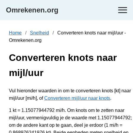
Omrekenen.org
Home
Snelheid
Converteren knots naar mijl/uur -
Omrekenen.org
Converteren knots naar
mijl/uur
Vul hieronder waarden in om te converteren knots [kt] naar
mijl/uur [mi/h], of
Converteren mijl/uur naar knots
.
1 kt = 1.15077944792 mi/h. Om knots om te zetten naar
mijl/uur, vermenigvuldig je de waarde met 1.15077944792;
om de andere kant op te gaan, deel je erdoor (1 mi/h =
0.868976241976 kt). Beide eenheden meten snelheid en