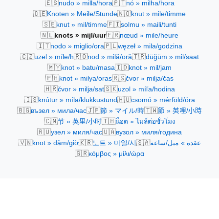
🇪🇸
🇵🇹
nudo » milla/hora
nó » milha/hora
🇩🇪
🇳🇴
Knoten » Meile/Stunde
knut » mile/timme
🇸🇪
🇫🇮
knut » mil/timme
solmu » maili/tunti
🇳🇱
🇫🇷
knots » mijl/uur
nœud » mile/heure
🇮🇹
🇵🇱
nodo » miglio/ora
węzeł » mila/godzina
🇨🇿
🇷🇴
🇹🇷
uzel » míle/h
nod » milă/oră
düğüm » mil/saat
🇲🇾
🇮🇩
knot » batu/masa
knot » mil/jam
🇵🇭
🇷🇸
knot » milya/oras
čvor » milja/čas
🇭🇷
🇸🇰
čvor » milja/sat
uzol » míľa/hodina
🇮🇸
🇭🇺
knútur » míla/klukkustund
csomó » mérföld/óra
🇧🇬
🇯🇵
🇹🇼
възел » мила/час
節 » マイル/時
節 » 英哩/小時
🇨🇳
🇹🇭
节 » 英里/小时
น็อต » ไมล์ต่อชั่วโมง
🇷🇺
🇺🇦
узел » миля/час
вузол » миля/година
🇻🇳
🇰🇷
🇸🇦
knot » dặm/giờ
노트 » 마일/시
عقدة » ميل/ساعة
🇬🇷
κόμβος » μίλι/ώρα