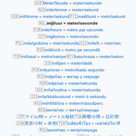
🇩🇪
Meile/Stunde » meter/sekunde
🇳🇴
mile/timme » meter/sekund
🇸🇪
🇫🇮
mil/timme » meter/sekund
maili/tunti » metri/sekunti
🇳🇱
mijl/uur » meter/seconde
🇫🇷
mile/heure » mètre par seconde
🇮🇹
miglio/ora » metro/secondo
🇵🇱
🇨🇿
mila/godzina » metr/sekunda
míle/h » metr/sec
🇷🇴
milă/oră » metru pe secundă
🇹🇷
🇲🇾
mil/saat » metre/saniye
batu/masa » meter/sekon
🇮🇩
mil/jam » meter/detik
🇵🇭
milya/oras » metro/kada segundo
🇷🇸
milja/čas » метар у секунди
🇭🇷
milja/sat » metar/sekunda
🇸🇰
míľa/hodina » meter/sekunda
🇮🇸
míla/klukkustund » metri á sekúndu
🇭🇺
mérföld/óra » méter/másodperc
🇧🇬
мила/час » метър/секунда
🇯🇵
🇹🇼
マイル/時 » メートル毎秒
英哩/小時 » 公尺/秒
🇨🇳
🇹🇭
英里/小时 » 米/秒
ไมล์ต่อชั่วโมง » เมตรต่อวินาที
🇷🇺
миля/час » метр/секунда