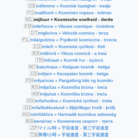
🇸🇪
mil/timme » Kosmisk hastighet - tredje
🇫🇮
maili/tunti » Kosminen nopeus - kolmas
🇳🇱
mijl/uur » Kosmische snelheid - derde
🇫🇷
mile/heure » Vitesse cosmique - troisième
🇮🇹
miglio/ora » Velocità cosmica - terza
🇵🇱
mila/godzina » Prędkość kosmiczna - trzecia
🇨🇿
míle/h » Kosmická rychlost - třetí
🇷🇴
milă/oră » Viteza cosmică - a treia
🇹🇷
mil/saat » Kozmik hız - üçüncü
🇲🇾
batu/masa » Kelajuan kosmik - ketiga
🇮🇩
mil/jam » Kecepatan kosmik - ketiga
🇵🇭
milya/oras » Pangatlong bilis ng kosmiko
🇷🇸
milja/čas » Kosmička brzina - treća
🇭🇷
milja/sat » Kosmička brzina - treća
🇸🇰
míľa/hodina » Kosmická rýchlosť - tretia
🇮🇸
míla/klukkustund » Alþjóðlegur hraði - þriðji
🇭🇺
mérföld/óra » Harmadik kozmikus sebesség
🇧🇬
мила/час » Космическа скорост - трета
🇯🇵
マイル/時 » 宇宙速度 - 第三宇宙速度
🇹🇼
英哩/小時 » 宇宙速度 - 第三宇宙速度