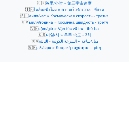
🇨🇳
英里/小时 » 第三宇宙速度
🇹🇭
ไมล์ต่อชั่วโมง » ความเร็วจักรวาล - ที่สาม
🇷🇺
миля/час » Космическая скорость - третья
🇺🇦
миля/година » Космічна швидкість - третя
🇻🇳
dặm/giờ » Vận tốc vũ trụ - thứ ba
🇰🇷
마일/시 » 우주 속도 - 3차
🇸🇦
ميل/ساعة » السرعة الكونية - الثالثة
🇬🇷
μίλι/ώρα » Κοσμική ταχύτητα - τρίτη