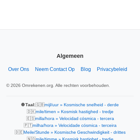
Algemeen
Over Ons
Neem Contact Op
Blog
Privacybeleid
© 2026 Omrekenen.org. Alle rechten voorbehouden.
🇬🇧
🌐 Taal:
mijl/uur » Kosmische snelheid - derde
🇩🇰
mile/timen » Kosmisk hastighed - tredje
🇪🇸
milla/hora » Velocidad cósmica - tercera
🇵🇹
milha/hora » Velocidade cósmica - terceira
🇩🇪
Meile/Stunde » Kosmische Geschwindigkeit - drittes
🇳🇴
mile/timme » Kosmisk hastighet - tredje