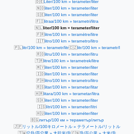
🇩🇪
Liter/100 km » terameter/liter
🇳🇴
liter/100 km » terameter/liter
🇸🇪
liter/100 km » terameter/liter
🇫🇮
litraa/100 km » terametri/litra
🇳🇱
liter/100 km » terameter/liter
🇫🇷
litre/100 km » teramètre/litre
🇮🇹
litro/100 km » terametro/litro
🇵🇱
🇨🇿
litr/100 km » terametr/litr
litr/100 km » terametr/l
🇷🇴
litru/100 km » terameter/litru
🇹🇷
litre/100 km » terametrek/litre
🇲🇾
liter/100 km » terameter/liter
🇮🇩
liter/100 km » terameter/liter
🇵🇭
litro/100 km » terametro/litro
🇷🇸
litar/100 km » terametar/litar
🇭🇷
litara/100 km » terametar/litra
🇸🇰
liter/100 km » terameter/liter
🇮🇸
lítri/100 km » terameter/lítri
🇭🇺
liter/100 km » teraméter/liter
🇧🇬
литър/100 км » тераметър/литър
🇯🇵
リットル/100キロメートル » テラメートル/リットル
🇹🇼
🇨🇳
公升/百公里 » 太拉米/升
升/百公里 » 太米/升