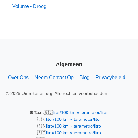
Volume - Droog
Algemeen
Over Ons
Neem Contact Op
Blog
Privacybeleid
© 2026 Omrekenen.org. Alle rechten voorbehouden.
🇬🇧
🌐 Taal:
liter/100 km » terameter/liter
🇩🇰
liter/100 km » terameter/liter
🇪🇸
litro/100 km » terametro/litro
🇵🇹
litro/100 km » terametro/litro