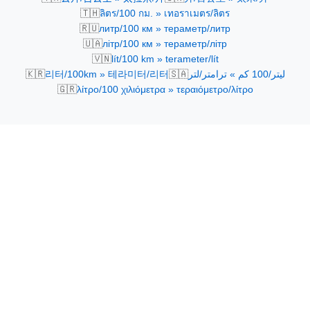
🇹🇭
ลิตร/100 กม. » เทอราเมตร/ลิตร
🇷🇺
литр/100 км » тераметр/литр
🇺🇦
літр/100 км » тераметр/літр
🇻🇳
lít/100 km » terameter/lít
🇰🇷
🇸🇦
리터/100km » 테라미터/리터
ليتر/100 كم » ترامتر/لتر
🇬🇷
λίτρο/100 χιλιόμετρα » τεραιόμετρο/λίτρο