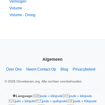
Vermogen
Volume
Volume - Droog
Algemeen
Over Ons
Neem Contact Op
Blog
Privacybeleid
© 2026 Omrekenen.org. Alle rechten voorbehouden.
🇬🇧
🇩🇰
🌐 Language:
joule » kilojoule
joule » kilojoule
🇪🇸
🇵🇹
🇩🇪
julio » kilojulio
joule » quilojoule
joule » Kilojoule