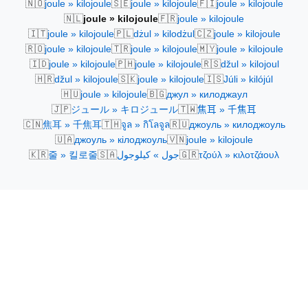
🇳🇴
🇸🇪
🇫🇮
joule » kilojoule
joule » kilojoule
joule » kilojoule
🇳🇱
🇫🇷
joule » kilojoule
joule » kilojoule
🇮🇹
🇵🇱
🇨🇿
joule » kilojoule
dżul » kilodżul
joule » kilojoule
🇷🇴
🇹🇷
🇲🇾
joule » kilojoule
joule » kilojoule
joule » kilojoule
🇮🇩
🇵🇭
🇷🇸
joule » kilojoule
joule » kilojoule
džul » kilojoul
🇭🇷
🇸🇰
🇮🇸
džul » kilojoule
joule » kilojoule
Júli » kilójúl
🇭🇺
🇧🇬
joule » kilojoule
джул » килоджаул
🇯🇵
🇹🇼
ジュール » キロジュール
焦耳 » 千焦耳
🇨🇳
🇹🇭
🇷🇺
焦耳 » 千焦耳
จูล » กิโลจูล
джоуль » килоджоуль
🇺🇦
🇻🇳
джоуль » кілоджоуль
joule » kilojoule
🇰🇷
🇸🇦
🇬🇷
줄 » 킬로줄
جول » كيلوجول
τζούλ » κιλοτζάουλ