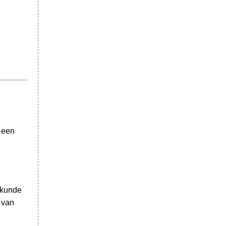
m een
urkunde
 van