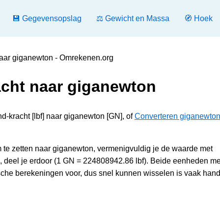
💾 Gegevensopslag
⚖️ Gewicht en Massa
🧭 Hoek
naar giganewton - Omrekenen.org
cht naar giganewton
d-kracht [lbf] naar giganewton [GN], of
Converteren giganewton
te zetten naar giganewton, vermenigvuldig je de waarde met
, deel je erdoor (1 GN = 224808942.86 lbf). Beide eenheden m
sche berekeningen voor, dus snel kunnen wisselen is vaak hand