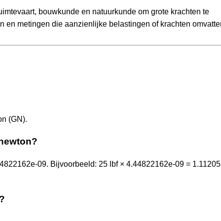
uimtevaart, bouwkunde en natuurkunde om grote krachten te
en en metingen die aanzienlijke belastingen of krachten omvatte
on (GN).
anewton?
4822162e-09. Bijvoorbeeld: 25 lbf × 4.44822162e-09 = 1.1120
n?