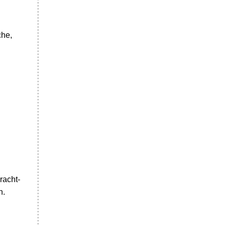
che,
racht-
n.