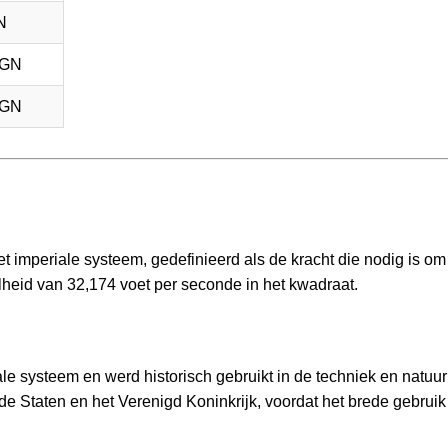
N
 GN
 GN
het imperiale systeem, gedefinieerd als de kracht die nodig is o
heid van 32,174 voet per seconde in het kwadraat.
iale systeem en werd historisch gebruikt in de techniek en natu
gde Staten en het Verenigd Koninkrijk, voordat het brede gebruik