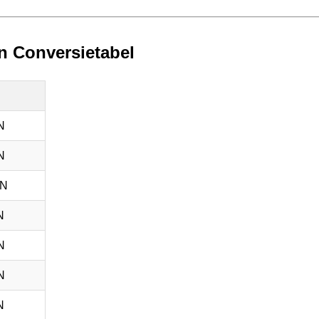
n Conversietabel
N
N
GN
N
N
N
N