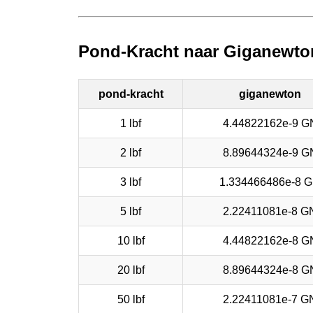
Pond-Kracht naar Giganewto
pond-kracht
giganewton
1 lbf
4.44822162e-9 G
2 lbf
8.89644324e-9 G
3 lbf
1.334466486e-8 
5 lbf
2.22411081e-8 G
10 lbf
4.44822162e-8 G
20 lbf
8.89644324e-8 G
50 lbf
2.22411081e-7 G