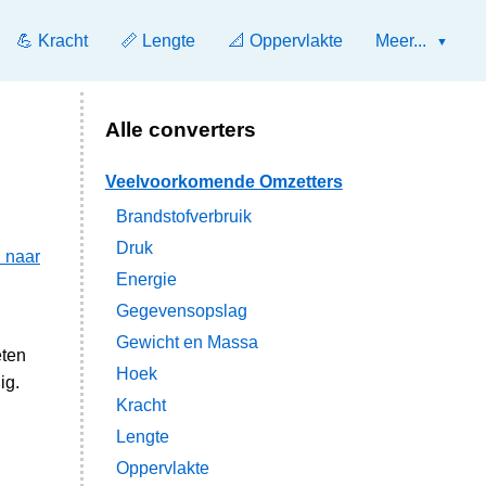
💪 Kracht
📏 Lengte
📐 Oppervlakte
Meer...
Alle converters
Veelvoorkomende Omzetters
Brandstofverbruik
Druk
 naar
Energie
Gegevensopslag
Gewicht en Massa
eten
Hoek
ig.
Kracht
Lengte
Oppervlakte