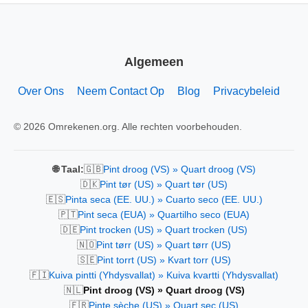
Algemeen
Over Ons
Neem Contact Op
Blog
Privacybeleid
© 2026 Omrekenen.org. Alle rechten voorbehouden.
🇬🇧
🌐 Taal:
Pint droog (VS) » Quart droog (VS)
🇩🇰
Pint tør (US) » Quart tør (US)
🇪🇸
Pinta seca (EE. UU.) » Cuarto seco (EE. UU.)
🇵🇹
Pint seca (EUA) » Quartilho seco (EUA)
🇩🇪
Pint trocken (US) » Quart trocken (US)
🇳🇴
Pint tørr (US) » Quart tørr (US)
🇸🇪
Pint torrt (US) » Kvart torr (US)
🇫🇮
Kuiva pintti (Yhdysvallat) » Kuiva kvartti (Yhdysvallat)
🇳🇱
Pint droog (VS) » Quart droog (VS)
🇫🇷
Pinte sèche (US) » Quart sec (US)