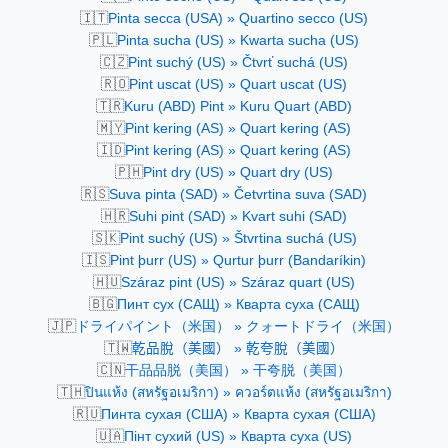
🇮🇹
Pinta secca (USA) » Quartino secco (US)
🇵🇱
Pinta sucha (US) » Kwarta sucha (US)
🇨🇿
Pint suchý (US) » Čtvrť suchá (US)
🇷🇴
Pint uscat (US) » Quart uscat (US)
🇹🇷
Kuru (ABD) Pint » Kuru Quart (ABD)
🇲🇾
Pint kering (AS) » Quart kering (AS)
🇮🇩
Pint kering (AS) » Quart kering (AS)
🇵🇭
Pint dry (US) » Quart dry (US)
🇷🇸
Suva pinta (SAD) » Četvrtina suva (SAD)
🇭🇷
Suhi pint (SAD) » Kvart suhi (SAD)
🇸🇰
Pint suchý (US) » Štvrtina suchá (US)
🇮🇸
Pint þurr (US) » Qurtur þurr (Bandaríkin)
🇭🇺
Száraz pint (US) » Száraz quart (US)
🇧🇬
Пинт сух (САЩ) » Кварта суха (САЩ)
🇯🇵
ドライパイント（米国） » クォートドライ（米国）
🇹🇼
乾品脫（美國） » 乾夸脫（美國）
🇨🇳
干品品脱（美国） » 干夸脱（美国）
🇹🇭
ปินแห้ง (สหรัฐอเมริกา) » ควอร์ตแห้ง (สหรัฐอเมริกา)
🇷🇺
Пинта сухая (США) » Кварта сухая (США)
🇺🇦
Пінт сухий (US) » Кварта суха (US)