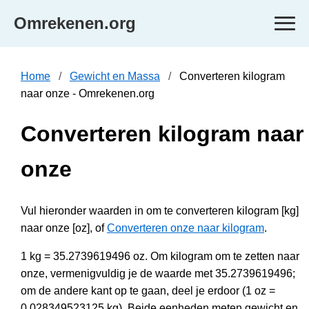
Omrekenen.org
Home
Gewicht en Massa
Converteren kilogram
naar onze - Omrekenen.org
Converteren kilogram naar
onze
Vul hieronder waarden in om te converteren kilogram [kg]
naar onze [oz], of
Converteren onze naar kilogram
.
1 kg = 35.2739619496 oz. Om kilogram om te zetten naar
onze, vermenigvuldig je de waarde met 35.2739619496;
om de andere kant op te gaan, deel je erdoor (1 oz =
0.028349523125 kg). Beide eenheden meten gewicht en