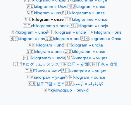
kilogramo » onza
quilograma » onça
🇩🇪
🇳🇴
kilogramm » Unze
kilogram » unse
🇸🇪
🇫🇮
kilogram » uns
kilogramma » unssi
🇳🇱
🇫🇷
kilogram » onze
kilogramme » once
🇮🇹
🇵🇱
chilogrammo » oncia
kilogram » uncja
🇨🇿
🇷🇴
🇹🇷
kilogram » unce
kilogram » uncie
kilogram » ons
🇲🇾
🇮🇩
🇵🇭
kilogram » ons
kilogram » ons
kilogramo » Onsa
🇷🇸
🇭🇷
kilogram » unc
kilogram » uncija
🇸🇰
🇮🇸
kilogram » unce
kílógramm » unse
🇭🇺
🇧🇬
kilogramm » uncia
килограм » унция
🇯🇵
🇹🇼
🇨🇳
キログラム » オンス
公斤 » 盎司
千克 » 盎司
🇹🇭
🇷🇺
กิโลกรัม » ออนซ์
килограмм » унция
🇺🇦
🇻🇳
кілограм » унція
kilogram » ounce
🇰🇷
🇸🇦
킬로그램 » 온스
كيلوغرام » أونصة
🇬🇷
κιλόγραμμο » ουγκιά