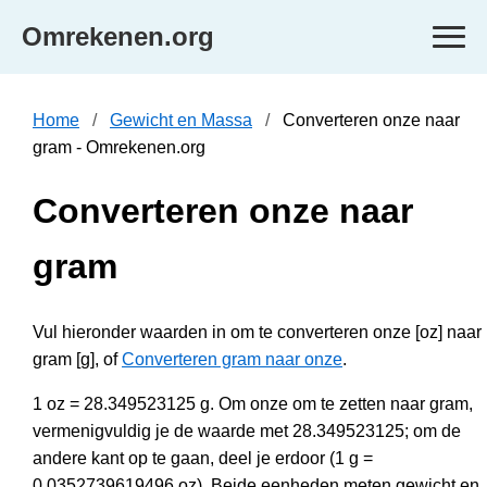
Omrekenen.org
Home
Gewicht en Massa
Converteren onze naar
gram - Omrekenen.org
Converteren onze naar
gram
Vul hieronder waarden in om te converteren onze [oz] naar
gram [g], of
Converteren gram naar onze
.
1 oz = 28.349523125 g. Om onze om te zetten naar gram,
vermenigvuldig je de waarde met 28.349523125; om de
andere kant op te gaan, deel je erdoor (1 g =
0.0352739619496 oz). Beide eenheden meten gewicht en