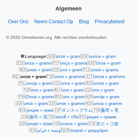
Algemeen
Over Ons
Neem Contact Op
Blog
Privacybeleid
© 2026 Omrekenen.org. Alle rechten voorbehouden.
🇬🇧
🇩🇰
🌐 Language:
onze » gram
ounce » gram
🇪🇸
🇵🇹
🇩🇪
onza » gramo
onça » grama
Unze » gram
🇳🇴
🇸🇪
🇫🇮
unse » gram
uns » gram
unssi » grama
🇳🇱
🇫🇷
🇮🇹
onze » gram
once » gramme
oncia » grammo
🇵🇱
🇨🇿
🇷🇴
uncja » gram
unce » gram
uncie » gram
🇹🇷
🇲🇾
🇮🇩
ons » gram
ons » gram
ons » gram
🇵🇭
🇷🇸
🇭🇷
Onsa » gramo
unc » gram
uncija » gram
🇸🇰
🇮🇸
🇭🇺
unce » gram
unse » gramm
uncia » gramm
🇧🇬
🇯🇵
🇹🇼
унция » грам
オンス » グラム
盎司 » 克
🇨🇳
🇹🇭
🇷🇺
盎司 » 克
ออนซ์ » กรัม
унция » грамм
🇺🇦
🇻🇳
🇰🇷
унція » грам
ounce » gram
온스 » 그램
🇸🇦
🇬🇷
أونصة » غرام
ουγκιά » γραμμάριο