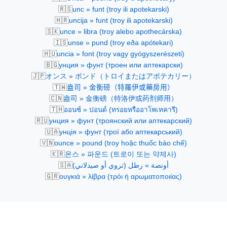
🇷🇸
unc » funt (troy ili apotekarski)
🇭🇷
uncija » funt (troy ili apotekarski)
🇸🇰
unce » libra (troy alebo apothecárska)
🇮🇸
unse » pund (troy eða apótekari)
🇭🇺
uncia » font (troy vagy gyógyszerészeti)
🇧🇬
унция » фунт (троен или аптекарски)
🇯🇵
オンス » ポンド（トロイまたはアポテカリー）
🇹🇼
盎司 » 金衡磅（特羅伊或藥房用）
🇨🇳
盎司 » 金衡磅（特洛伊或药剂师用）
🇹🇭
ออนซ์ » ปอนด์ (ทรอยหรืออาโพเทคารี)
🇷🇺
унция » фунт (троянский или аптекарский)
🇺🇦
унція » фунт (трої або аптекарський)
🇻🇳
ounce » pound (troy hoặc thuốc bào chế)
🇰🇷
온스 » 파운드 (트로이 또는 약제사)
🇸🇦
أونصة » رطل (تروي أو صيدلاني)
🇬🇷
ουγκιά » λίβρα (τρόι ή αρωματοποιίας)