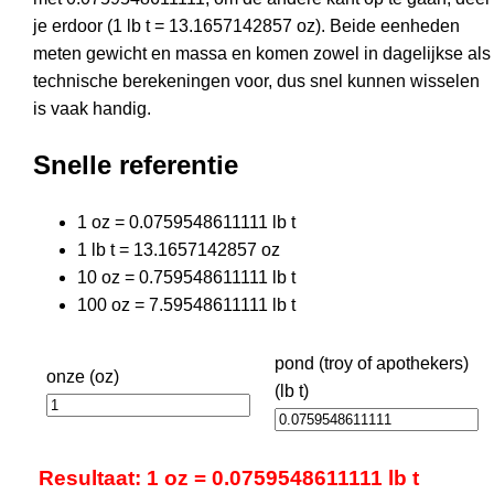
je erdoor (1 lb t = 13.1657142857 oz). Beide eenheden
meten gewicht en massa en komen zowel in dagelijkse als
technische berekeningen voor, dus snel kunnen wisselen
is vaak handig.
Snelle referentie
1 oz = 0.0759548611111 lb t
1 lb t = 13.1657142857 oz
10 oz = 0.759548611111 lb t
100 oz = 7.59548611111 lb t
pond (troy of apothekers)
onze (oz)
(lb t)
Resultaat: 1 oz = 0.0759548611111 lb t