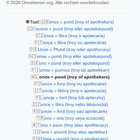
© 2026 Omrekenen.org. Alle rechten voorbehouden.
🇬🇧
🌐 Taal:
onze » pond (troy of apothekers)
🇩🇰
ounce » pund (troy eller apotekarpund)
🇪🇸
onza » libra (troy o apotecaria)
🇵🇹
onça » libra (troy ou apotecária)
🇩🇪
Unze » Pfund (troy oder apothecary)
🇳🇴
unse » pund (troy eller apotekarpund)
🇸🇪
uns » pund (troy eller apotekspund)
🇫🇮
unssi » punnus (troy tai apteekkari)
🇳🇱
onze » pond (troy of apothekers)
🇫🇷
once » livre (troy ou apothicaire)
🇮🇹
oncia » libbra (troy o apotecaria)
🇵🇱
uncja » funt (troy lub apteczny)
🇨🇿
unce » libra (troy nebo lékárnická)
🇷🇴
uncie » livră (troy sau apotecarie)
🇹🇷
ons » ons (troy veya eczacılık)
🇲🇾
ons » paun (troy atau apothecary)
🇮🇩
ons » pound (troy atau apotekar)
🇵🇭
Onsa » pound (troy o apothecary)