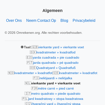
Algemeen
Over Ons
Neem Contact Op
Blog
Privacybeleid
© 2026 Omrekenen.org. Alle rechten voorbehouden.
🇬🇧
🌐 Taal:
vierkante yard » vierkante voet
🇩🇰
kvadratmeter » kvadratfod
🇪🇸
yarda cuadrada » pie cuadrado
🇵🇹
jarda quadrada » pé quadrado
🇩🇪
Quadratyard » Quadratfuß
🇳🇴
🇸🇪
kvadratmeter » kvadratfot
kvadratmeter » kvadratfot
🇫🇮
neliöjaardi » neliöjalka
🇳🇱
vierkante yard » vierkante voet
🇫🇷
mètre carré » pied carré
🇮🇹
metro quadrato » piede quadrato
🇵🇱
jard kwadratowy » stopa kwadratowa
🇨🇿
čtverečný yard » čtverečný stopa