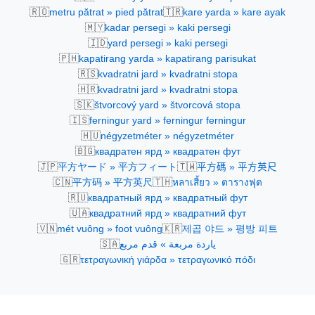
🇷🇴
🇹🇷
metru pătrat » pied pătrat
kare yarda » kare ayak
🇲🇾
kadar persegi » kaki persegi
🇮🇩
yard persegi » kaki persegi
🇵🇭
kapatirang yarda » kapatirang parisukat
🇷🇸
kvadratni jard » kvadratni stopa
🇭🇷
kvadratni jard » kvadratni stopa
🇸🇰
štvorcový yard » štvorcová stopa
🇮🇸
ferningur yard » ferningur ferningur
🇭🇺
négyzetméter » négyzetméter
🇧🇬
квадратен ярд » квадратен фут
🇯🇵
🇹🇼
平方ヤード » 平方フィート
平方碼 » 平方英尺
🇨🇳
🇹🇭
平方码 » 平方英尺
หลาเสี้ยว » ตารางฟุต
🇷🇺
квадратный ярд » квадратный фут
🇺🇦
квадратний ярд » квадратний фут
🇻🇳
🇰🇷
mét vuông » foot vuông
제곱 야드 » 평방 피트
🇸🇦
ياردة مربعة » قدم مربع
🇬🇷
τετραγωνική γιάρδα » τετραγωνικό πόδι