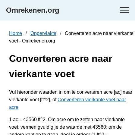
Omrekenen.org
Home
Oppervlakte
Converteren acre naar vierkante
voet - Omrekenen.org
Converteren acre naar
vierkante voet
Vul hieronder waarden in om te converteren acre [ac] naar
vierkante voet [ft^2], of
Converteren vierkante voet naar
acre
.
1 ac = 43560 ft^2. Om acre om te zetten naar vierkante
voet, vermenigvuldig je de waarde met 43560; om de
andere kant op te gaan, deel je erdoor (1 ft^2 =