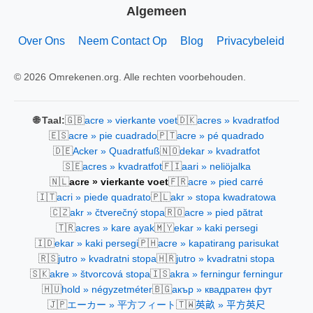
Algemeen
Over Ons
Neem Contact Op
Blog
Privacybeleid
© 2026 Omrekenen.org. Alle rechten voorbehouden.
🇬🇧
🇩🇰
🌐 Taal:
acre » vierkante voet
acres » kvadratfod
🇪🇸
🇵🇹
acre » pie cuadrado
acre » pé quadrado
🇩🇪
🇳🇴
Acker » Quadratfuß
dekar » kvadratfot
🇸🇪
🇫🇮
acres » kvadratfot
aari » neliöjalka
🇳🇱
🇫🇷
acre » vierkante voet
acre » pied carré
🇮🇹
🇵🇱
acri » piede quadrato
akr » stopa kwadratowa
🇨🇿
🇷🇴
akr » čtverečný stopa
acre » pied pătrat
🇹🇷
🇲🇾
acres » kare ayak
ekar » kaki persegi
🇮🇩
🇵🇭
ekar » kaki persegi
acre » kapatirang parisukat
🇷🇸
🇭🇷
jutro » kvadratni stopa
jutro » kvadratni stopa
🇸🇰
🇮🇸
akre » štvorcová stopa
akra » ferningur ferningur
🇭🇺
🇧🇬
hold » négyzetméter
акър » квадратен фут
🇯🇵
🇹🇼
エーカー » 平方フィート
英畝 » 平方英尺