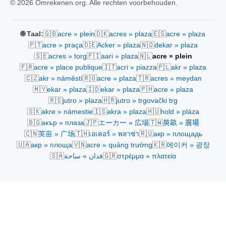
© 2026 Omrekenen.org. Alle rechten voorbehouden.
🇬🇧
🇩🇰
🇪🇸
🌐 Taal:
acre » plein
acres » plaza
acre » plaza
🇵🇹
🇩🇪
🇳🇴
acre » praça
Acker » plaza
dekar » plaza
🇸🇪
🇫🇮
🇳🇱
acres » torg
aari » plaza
acre » plein
🇫🇷
🇮🇹
🇵🇱
acre » place publique
acri » piazza
akr » plaza
🇨🇿
🇷🇴
🇹🇷
akr » náměstí
acre » plaza
acres » meydan
🇲🇾
🇮🇩
🇵🇭
ekar » plaza
ekar » plaza
acre » plaza
🇷🇸
🇭🇷
jutro » plaza
jutro » trgovački trg
🇸🇰
🇮🇸
🇭🇺
akre » námestie
akra » plaza
hold » pláza
🇧🇬
🇯🇵
🇹🇼
акър » плаза
エーカー » 広場
英畝 » 廣場
🇨🇳
🇹🇭
🇷🇺
英亩 » 广场
เอเคอร์ » พลาซ่า
акр » площадь
🇺🇦
🇻🇳
🇰🇷
акр » площа
acre » quảng trường
에이커 » 광장
🇸🇦
🇬🇷
فدان » ساحة
στρέμμα » πλατεία