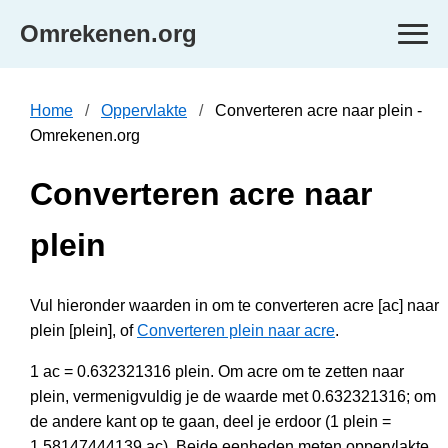
Omrekenen.org
Home
Oppervlakte
Converteren acre naar plein -
Omrekenen.org
Converteren acre naar
plein
Vul hieronder waarden in om te converteren acre [ac] naar
plein [plein], of
Converteren plein naar acre
.
1 ac = 0.632321316 plein. Om acre om te zetten naar
plein, vermenigvuldig je de waarde met 0.632321316; om
de andere kant op te gaan, deel je erdoor (1 plein =
1.58147444139 ac). Beide eenheden meten oppervlakte