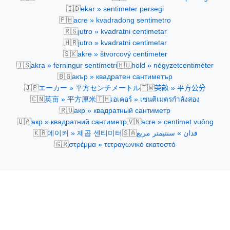
🇮🇩
ekar » sentimeter persegi
🇵🇭
acre » kvadradong sentimetro
🇷🇸
jutro » kvadratni centimetar
🇭🇷
jutro » kvadratni centimetar
🇸🇰
akre » štvorcový centimeter
🇮🇸
🇭🇺
akra » ferningur sentímetri
hold » négyzetcentiméter
🇧🇬
акър » квадратен сантиметър
🇯🇵
🇹🇼
エーカー » 平方センチメートル
英畝 » 平方公分
🇨🇳
🇹🇭
英亩 » 平方厘米
เอเคอร์ » เซนติเมตรกำลังสอง
🇷🇺
акр » квадратный сантиметр
🇺🇦
🇻🇳
акр » квадратний сантиметр
acre » centimet vuông
🇰🇷
🇸🇦
에이커 » 제곱 센티미터
فدان » سنتيمتر مربع
🇬🇷
στρέμμα » τετραγωνικό εκατοστό