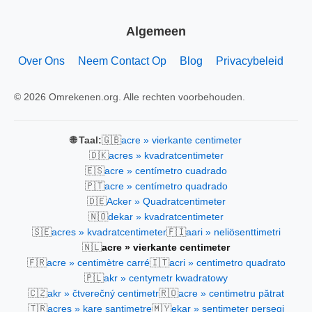
Algemeen
Over Ons
Neem Contact Op
Blog
Privacybeleid
© 2026 Omrekenen.org. Alle rechten voorbehouden.
🇬🇧
🌐 Taal:
acre » vierkante centimeter
🇩🇰
acres » kvadratcentimeter
🇪🇸
acre » centímetro cuadrado
🇵🇹
acre » centímetro quadrado
🇩🇪
Acker » Quadratcentimeter
🇳🇴
dekar » kvadratcentimeter
🇸🇪
🇫🇮
acres » kvadratcentimeter
aari » neliösenttimetri
🇳🇱
acre » vierkante centimeter
🇫🇷
🇮🇹
acre » centimètre carré
acri » centimetro quadrato
🇵🇱
akr » centymetr kwadratowy
🇨🇿
🇷🇴
akr » čtverečný centimetr
acre » centimetru pătrat
🇹🇷
🇲🇾
acres » kare santimetre
ekar » sentimeter persegi