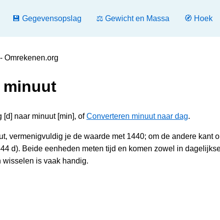
💾 Gegevensopslag
⚖️ Gewicht en Massa
🧭 Hoek
 - Omrekenen.org
 minuut
[d] naar minuut [min], of
Converteren minuut naar dag
.
ut, vermenigvuldig je de waarde met 1440; om de andere kant o
44 d). Beide eenheden meten tijd en komen zowel in dagelijkse
 wisselen is vaak handig.