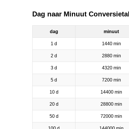
Dag naar Minuut Conversieta
dag
minuut
1 d
1440 min
2 d
2880 min
3 d
4320 min
5 d
7200 min
10 d
14400 min
20 d
28800 min
50 d
72000 min
100 d
144000 min