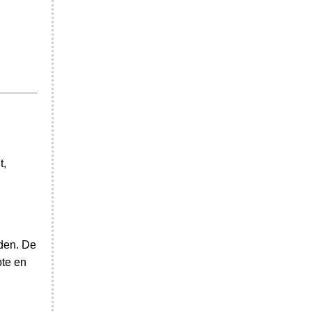
t,
rden. De
pte en