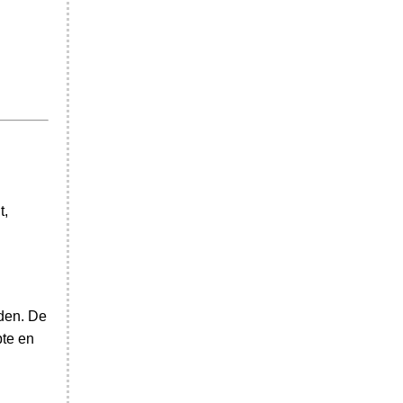
t,
rden. De
pte en