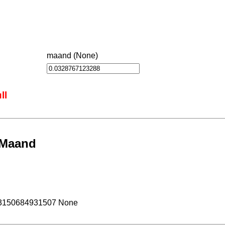
maand (None)
ll
 Maand
93150684931507 None