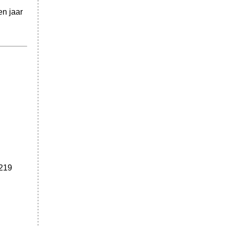
n jaar
8219