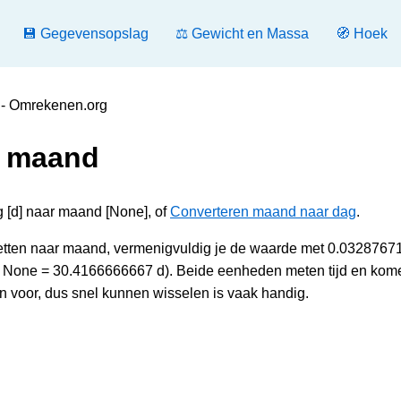
💾 Gegevensopslag
⚖️ Gewicht en Massa
🧭 Hoek
 - Omrekenen.org
r maand
g [d] naar maand [None], of
Converteren maand naar dag
.
tten naar maand, vermenigvuldig je de waarde met 0.0328767
(1 None = 30.4166666667 d). Beide eenheden meten tijd en kom
n voor, dus snel kunnen wisselen is vaak handig.