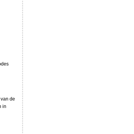
odes
 van de
 in