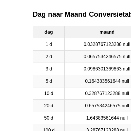
Dag naar Maand Conversieta
dag
maand
1 d
0.0328767123288 null
2 d
0.0657534246575 null
3 d
0.0986301369863 null
5 d
0.164383561644 null
10 d
0.328767123288 null
20 d
0.657534246575 null
50 d
1.64383561644 null
100 d
3.28767123288 null