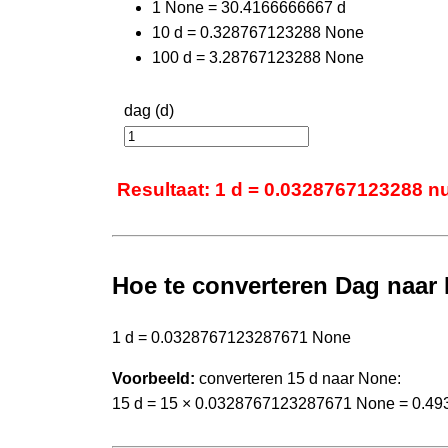
1 None = 30.4166666667 d
10 d = 0.328767123288 None
100 d = 3.28767123288 None
dag (d)
Resultaat: 1 d = 0.0328767123288 nu
Hoe te converteren Dag naar
1 d = 0.0328767123287671 None
Voorbeeld:
converteren 15 d naar None:
15 d = 15 × 0.0328767123287671 None = 0.4