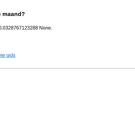
de maand?
ts 0.0328767123288 None.
te gids