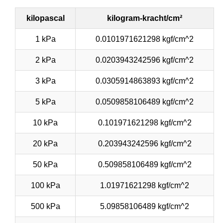
kilopascal
kilogram-kracht/cm²
1 kPa
0.0101971621298 kgf/cm^2
2 kPa
0.0203943242596 kgf/cm^2
3 kPa
0.0305914863893 kgf/cm^2
5 kPa
0.0509858106489 kgf/cm^2
10 kPa
0.101971621298 kgf/cm^2
20 kPa
0.203943242596 kgf/cm^2
50 kPa
0.509858106489 kgf/cm^2
100 kPa
1.01971621298 kgf/cm^2
500 kPa
5.09858106489 kgf/cm^2