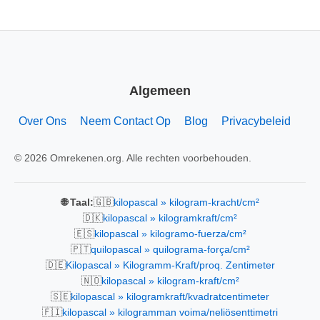
Algemeen
Over Ons
Neem Contact Op
Blog
Privacybeleid
© 2026 Omrekenen.org. Alle rechten voorbehouden.
🇬🇧
🌐 Taal:
kilopascal » kilogram-kracht/cm²
🇩🇰
kilopascal » kilogramkraft/cm²
🇪🇸
kilopascal » kilogramo-fuerza/cm²
🇵🇹
quilopascal » quilograma-força/cm²
🇩🇪
Kilopascal » Kilogramm-Kraft/proq. Zentimeter
🇳🇴
kilopascal » kilogram-kraft/cm²
🇸🇪
kilopascal » kilogramkraft/kvadratcentimeter
🇫🇮
kilopascal » kilogramman voima/neliösenttimetri