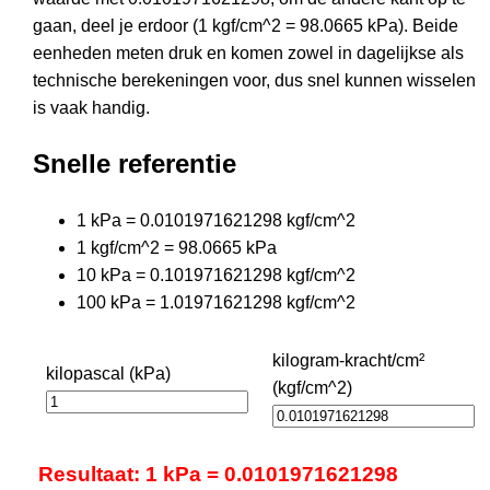
gaan, deel je erdoor (1 kgf/cm^2 = 98.0665 kPa). Beide
eenheden meten druk en komen zowel in dagelijkse als
technische berekeningen voor, dus snel kunnen wisselen
is vaak handig.
Snelle referentie
1 kPa = 0.0101971621298 kgf/cm^2
1 kgf/cm^2 = 98.0665 kPa
10 kPa = 0.101971621298 kgf/cm^2
100 kPa = 1.01971621298 kgf/cm^2
kilogram-kracht/cm²
kilopascal (kPa)
(kgf/cm^2)
Resultaat: 1 kPa = 0.0101971621298