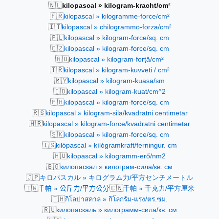
🇳🇱
kilopascal » kilogram-kracht/cm²
🇫🇷
kilopascal » kilogramme-force/cm²
🇮🇹
kilopascal » chilogrammo-forza/cm²
🇵🇱
kilopascal » kilogram-force/sq. cm
🇨🇿
kilopascal » kilogram-force/sq. cm
🇷🇴
kilopascal » kilogram-forță/cm²
🇹🇷
kilopascal » kilogram-kuvveti / cm²
🇲🇾
kilopascal » kilogram-kuasa/sm
🇮🇩
kilopascal » kilogram-kuat/cm^2
🇵🇭
kilopascal » kilogram-force/sq. cm
🇷🇸
kilopascal » kilogram-sila/kvadratni centimetar
🇭🇷
kilopascal » kilogram-force/kvadratni centimetar
🇸🇰
kilopascal » kilogram-force/sq. cm
🇮🇸
kilópascal » kílógramkraft/ferningur. cm
🇭🇺
kilopascal » kilogramm-erő/nm2
🇧🇬
килопаскал » килограм-сила/кв. см
🇯🇵
キロパスカル » キログラム力/平方センチメートル
🇹🇼
🇨🇳
千帕 » 公斤力/平方公分
千帕 » 千克力/平方厘米
🇹🇭
กิโลปาสคาล » กิโลกรัม-แรง/ตร.ซม.
🇷🇺
килопаскаль » килограмм-сила/кв. см