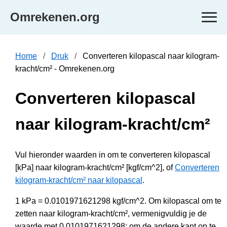
Omrekenen.org
Home
Druk
Converteren kilopascal naar kilogram-
kracht/cm² - Omrekenen.org
Converteren kilopascal
naar kilogram-kracht/cm²
Vul hieronder waarden in om te converteren kilopascal
[kPa] naar kilogram-kracht/cm² [kgf/cm^2], of
Converteren
kilogram-kracht/cm² naar kilopascal
.
1 kPa = 0.0101971621298 kgf/cm^2. Om kilopascal om te
zetten naar kilogram-kracht/cm², vermenigvuldig je de
waarde met 0.0101971621298; om de andere kant op te