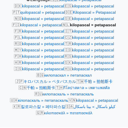
🇩🇰
🇪🇸
kilopascal » petapascal
kilopascal » petapascal
🇵🇹
🇩🇪
quilopascal » petapascal
Kilopascal » Petapascal
🇳🇴
🇸🇪
kilopascal » petapascal
kilopascal » petapascal
🇫🇮
🇳🇱
kilopascal » petapascal
kilopascal » petapascal
🇫🇷
🇮🇹
kilopascal » petapascal
kilopascal » petapascal
🇵🇱
🇨🇿
kilopascal » petapascal
kilopascal » petapascal
🇷🇴
🇹🇷
kilopascal » petapascal
kilopascal » petapascal
🇲🇾
🇮🇩
kilopascal » petapascal
kilopascal » petapascal
🇵🇭
🇷🇸
kilopascal » petapascal
kilopascal » petapascal
🇭🇷
🇸🇰
kilopascal » petapascal
kilopascal » petapascal
🇮🇸
🇭🇺
kilópascal » petapascal
kilopascal » petapascal
🇧🇬
килопаскал » петапаскал
🇯🇵
🇹🇼
キロパスカル » ペタパスカル
千帕 » 拍帕斯卡
🇨🇳
🇹🇭
千帕 » 拍帕斯卡
กิโลปาสคาล » เพตาแพสคัล
🇷🇺
килопаскаль » петапаскаль
🇺🇦
🇻🇳
кілопаскаль » петапаскаль
kilopascal » petapascal
🇰🇷
🇸🇦
킬로파스칼 » 페타파스칼
كيلو باسكال » بيتا باسكال
🇬🇷
κιλοπασκάλ » πεταπασκάλ