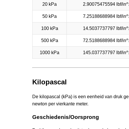
20 kPa
2.90075475594 lbf/in^
50 kPa
7.25188688984 lbf/in^
100 kPa
14.5037737797 lbf/in^
500 kPa
72.5188688984 lbf/in^
1000 kPa
145.037737797 lbf/in^
Kilopascal
De kilopascal (kPa) is een eenheid van druk gel
newton per vierkante meter.
Geschiedenis/Oorsprong