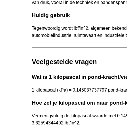
van druk, vooral in de techniek en bandenspan
Huidig gebruik
Tegenwoordig wordt lbf/in^2, algemeen bekend a
automobielindustrie, ruimtevaart en industriële
Veelgestelde vragen
Wat is 1 kilopascal in pond-kracht/v
1 kilopascal (kPa) = 0.145037737797 pond-kracht
Hoe zet je kilopascal om naar pond-
Vermenigvuldig de kilopascal-waarde met 0.1
3.62594344492 lbf/in^2.