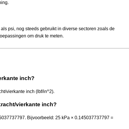
ning.
ls psi, nog steeds gebruikt in diverse sectoren zoals de
 toepassingen om druk te meten.
ierkante inch?
/vierkante inch (lbf/in^2).
kracht/vierkante inch?
45037737797. Bijvoorbeeld: 25 kPa × 0.145037737797 =