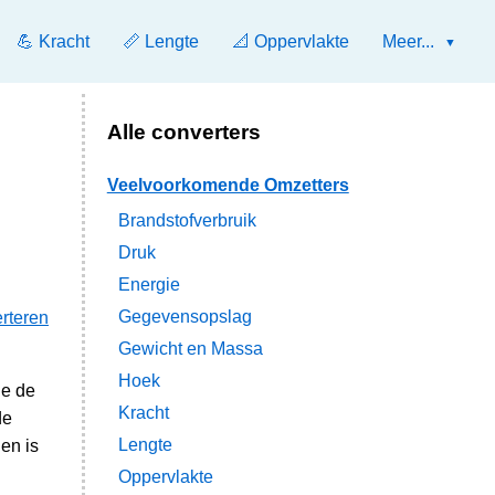
💪 Kracht
📏 Lengte
📐 Oppervlakte
Meer...
Alle converters
Veelvoorkomende Omzetters
Brandstofverbruik
Druk
Energie
Gegevensopslag
rteren
Gewicht en Massa
Hoek
je de
Kracht
de
Lengte
en is
Oppervlakte