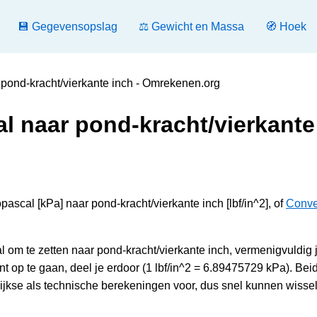
💾 Gegevensopslag
⚖️ Gewicht en Massa
🧭 Hoek
 pond-kracht/vierkante inch - Omrekenen.org
l naar pond-kracht/vierkante
ascal [kPa] naar pond-kracht/vierkante inch [lbf/in^2], of
Conve
 om te zetten naar pond-kracht/vierkante inch, vermenigvuldig 
op te gaan, deel je erdoor (1 lbf/in^2 = 6.89475729 kPa). Bei
kse als technische berekeningen voor, dus snel kunnen wissel