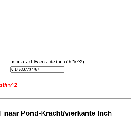
pond-kracht/vierkante inch (lbf/in^2)
bf/in^2
l naar Pond-Kracht/vierkante Inch