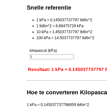
Snelle referentie
1 kPa = 0.145037737797 lbf/in^2
1 lbf/in^2 = 6.89475729 kPa
10 kPa = 1.45037737797 lbf/in^2
100 kPa = 14.5037737797 lbf/in^2
kilopascal (kPa)
Resultaat: 1 kPa = 0.145037737797 l
Hoe te converteren Kilopasca
1 kPa = 0.145037737796859 lbf/in^2