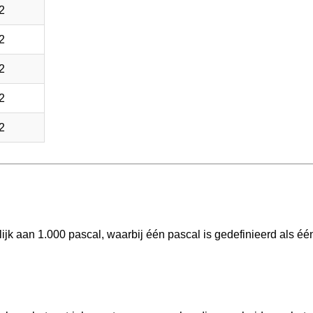
2
2
2
2
2
ijk aan 1.000 pascal, waarbij één pascal is gedefinieerd als éé