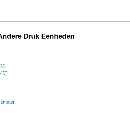
 Andere Druk Eenheden
°C)
4°C)
timeter