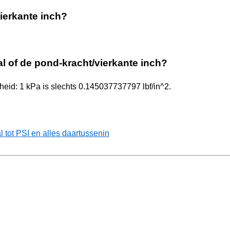
vierkante inch?
al of de pond-kracht/vierkante inch?
heid: 1 kPa is slechts 0.145037737797 lbf/in^2.
tot PSI en alles daartussenin