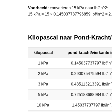
Voorbeeld:
converteren 15 kPa naar lbf/in^2:
15 kPa = 15 × 0.145037737796859 lbf/in^2 = 2
Kilopascal naar Pond-Kracht/
kilopascal
pond-kracht/vierkante 
1 kPa
0.145037737797 lbf/in
2 kPa
0.290075475594 lbf/in
3 kPa
0.435113213391 lbf/in
5 kPa
0.725188688984 lbf/in
10 kPa
1.45037737797 lbf/in^