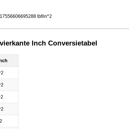
.17556606695288 lbf/in^2
vierkante Inch Conversietabel
inch
^2
^2
^2
^2
2