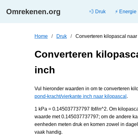
Omrekenen.org
💨 Druk
⚡ Energie
Home
Druk
Converteren kilopascal naar
Converteren kilopasca
inch
Vul hieronder waarden in om te converteren kilop
pond-kracht/vierkante inch naar kilopascal
.
1 kPa = 0.145037737797 lbf/in^2. Om kilopascal
waarde met 0.145037737797; om de andere kant 
eenheden meten druk en komen zowel in dagelij
vaak handig.