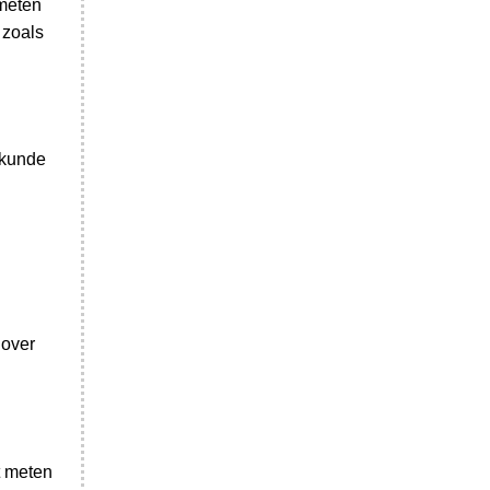
 meten
 zoals
rkunde
 over
t meten