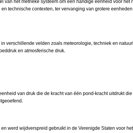
eel van het metrieke systeem om een handige eenheid voor het
e en technische contexten, ter vervanging van grotere eenheden
 in verschillende velden zoals meteorologie, techniek en natuu
loeddruk en atmosferische druk.
 eenheid van druk die de kracht van één pond-kracht uitdrukt die
itgeoefend.
m en werd wijdverspreid gebruikt in de Verenigde Staten voor he