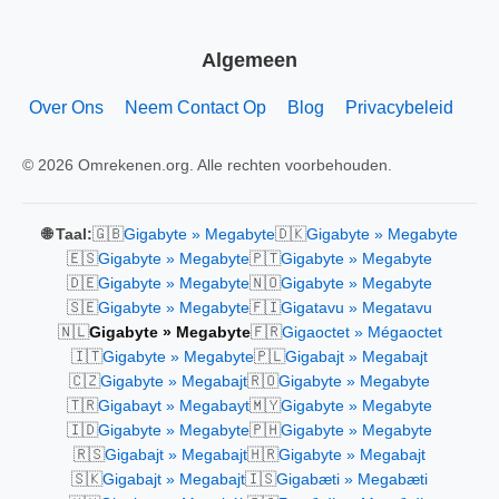
Algemeen
Over Ons
Neem Contact Op
Blog
Privacybeleid
© 2026 Omrekenen.org. Alle rechten voorbehouden.
🇬🇧
🇩🇰
🌐 Taal:
Gigabyte » Megabyte
Gigabyte » Megabyte
🇪🇸
🇵🇹
Gigabyte » Megabyte
Gigabyte » Megabyte
🇩🇪
🇳🇴
Gigabyte » Megabyte
Gigabyte » Megabyte
🇸🇪
🇫🇮
Gigabyte » Megabyte
Gigatavu » Megatavu
🇳🇱
🇫🇷
Gigabyte » Megabyte
Gigaoctet » Mégaoctet
🇮🇹
🇵🇱
Gigabyte » Megabyte
Gigabajt » Megabajt
🇨🇿
🇷🇴
Gigabyte » Megabajt
Gigabyte » Megabyte
🇹🇷
🇲🇾
Gigabayt » Megabayt
Gigabyte » Megabyte
🇮🇩
🇵🇭
Gigabyte » Megabyte
Gigabyte » Megabyte
🇷🇸
🇭🇷
Gigabajt » Megabajt
Gigabyte » Megabajt
🇸🇰
🇮🇸
Gigabajt » Megabajt
Gigabæti » Megabæti