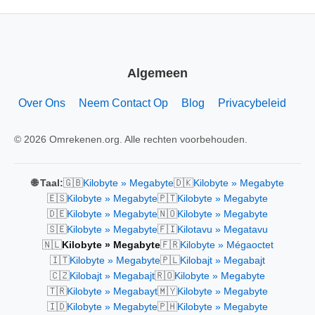
Algemeen
Over Ons
Neem Contact Op
Blog
Privacybeleid
© 2026 Omrekenen.org. Alle rechten voorbehouden.
🇬🇧
🇩🇰
🌐 Taal:
Kilobyte » Megabyte
Kilobyte » Megabyte
🇪🇸
🇵🇹
Kilobyte » Megabyte
Kilobyte » Megabyte
🇩🇪
🇳🇴
Kilobyte » Megabyte
Kilobyte » Megabyte
🇸🇪
🇫🇮
Kilobyte » Megabyte
Kilotavu » Megatavu
🇳🇱
🇫🇷
Kilobyte » Megabyte
Kilobyte » Mégaoctet
🇮🇹
🇵🇱
Kilobyte » Megabyte
Kilobajt » Megabajt
🇨🇿
🇷🇴
Kilobajt » Megabajt
Kilobyte » Megabyte
🇹🇷
🇲🇾
Kilobyte » Megabayt
Kilobyte » Megabyte
🇮🇩
🇵🇭
Kilobyte » Megabyte
Kilobyte » Megabyte