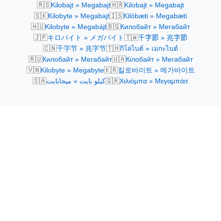
🇷🇸
🇭🇷
Kilobajt » Megabajt
Kilobajt » Megabajt
🇸🇰
🇮🇸
Kilobyte » Megabajt
Kilóbæti » Megabæti
🇭🇺
🇧🇬
Kilobyte » Megabájt
Килобайт » Мегабайт
🇯🇵
🇹🇼
キロバイト » メガバイト
千字節 » 兆字節
🇨🇳
🇹🇭
千字节 » 兆字节
กิโลไบต์ » เมกะไบต์
🇷🇺
🇺🇦
Килобайт » Мегабайт
Кілобайт » Мегабайт
🇻🇳
🇰🇷
Kilobyte » Megabyte
킬로바이트 » 메가바이트
🇸🇦
🇬🇷
كيلو بايت » ميجابايت
Χιλιόμπα » Μεγαμπάιτ