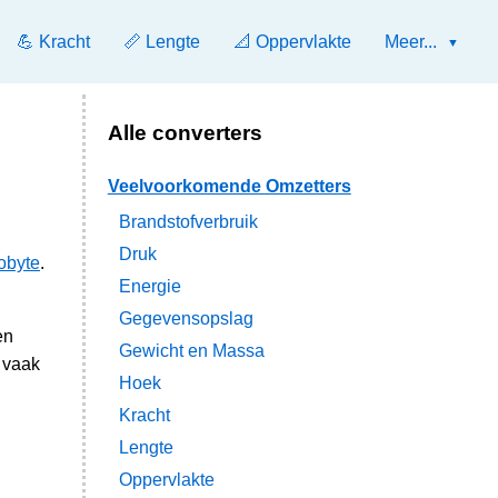
💪 Kracht
📏 Lengte
📐 Oppervlakte
Meer...
Alle converters
Veelvoorkomende Omzetters
Brandstofverbruik
Druk
obyte
.
Energie
Gegevensopslag
en
Gewicht en Massa
 vaak
Hoek
Kracht
Lengte
Oppervlakte