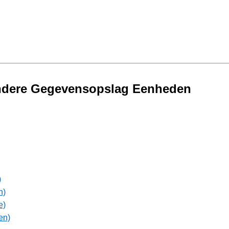
Andere Gegevensopslag Eenheden
)
n)
e)
en)