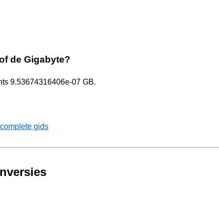
 of de Gigabyte?
echts 9.53674316406e-07 GB.
complete gids
nversies