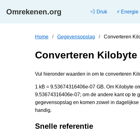
Omrekenen.org
💨 Druk
⚡ Energie
Home
Gegevensopslag
Converteren Kil
Converteren Kilobyte
Vul hieronder waarden in om te converteren Kil
1 kB = 9.53674316406e-07 GB. Om Kilobyte om 
9.53674316406e-07; om de andere kant op te g
gegevensopslag en komen zowel in dagelijkse a
handig.
Snelle referentie