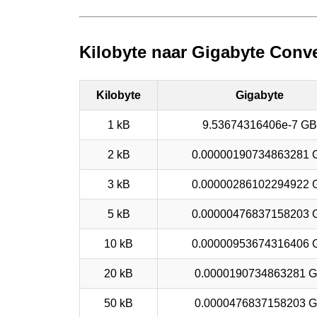
Kilobyte naar Gigabyte Conve
Kilobyte
Gigabyte
1 kB
9.53674316406e-7 GB
2 kB
0.00000190734863281 
3 kB
0.00000286102294922 
5 kB
0.00000476837158203 
10 kB
0.00000953674316406 
20 kB
0.0000190734863281 
50 kB
0.0000476837158203 