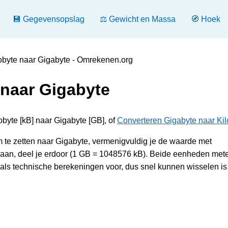
💾 Gegevensopslag
⚖️ Gewicht en Massa
🧭 Hoek
obyte naar Gigabyte - Omrekenen.org
 naar Gigabyte
obyte [kB] naar Gigabyte [GB], of
Converteren Gigabyte naar Kil
te zetten naar Gigabyte, vermenigvuldig je de waarde met
aan, deel je erdoor (1 GB = 1048576 kB). Beide eenheden met
ls technische berekeningen voor, dus snel kunnen wisselen is