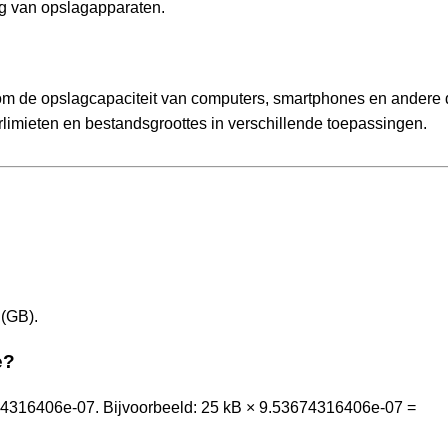
ng van opslagapparaten.
m de opslagcapaciteit van computers, smartphones en andere d
rlimieten en bestandsgroottes in verschillende toepassingen.
 (GB).
e?
74316406e-07. Bijvoorbeeld: 25 kB × 9.53674316406e-07 =