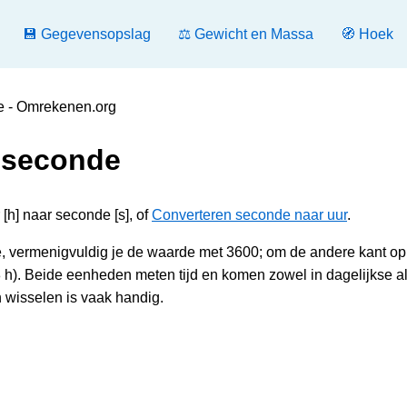
💾 Gegevensopslag
⚖️ Gewicht en Massa
🧭 Hoek
e - Omrekenen.org
 seconde
[h] naar seconde [s], of
Converteren seconde naar uur
.
e, vermenigvuldig je de waarde met 3600; om de andere kant op
 h). Beide eenheden meten tijd en komen zowel in dagelijkse a
 wisselen is vaak handig.