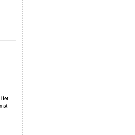
 Het
omst