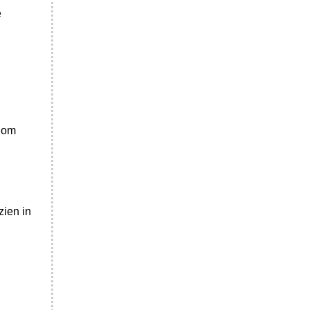
e
t om
zien in