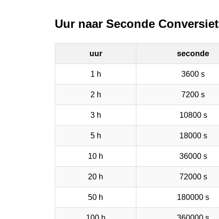
Uur naar Seconde Conversiet
uur
seconde
1 h
3600 s
2 h
7200 s
3 h
10800 s
5 h
18000 s
10 h
36000 s
20 h
72000 s
50 h
180000 s
100 h
360000 s