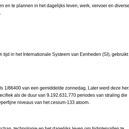
n en te plannen in het dagelijks leven, werk, vervoer en divers
.
 tijd in het Internationale Systeem van Eenheden (SI), gebruik
als 1/86400 van een gemiddelde zonnedag. Later werd deze her
ifiek als de duur van 9.192.631.770 periodes van straling die
erfijne niveaus van het cesium-133 atoom.
hap, technologie en het dagelijks leven om tijdintervallen te