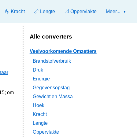
💪 Kracht
📏 Lengte
📐 Oppervlakte
Meer...
Alle converters
Veelvoorkomende Omzetters
Brandstofverbruik
Druk
naar
Energie
Gegevensopslag
15; om
Gewicht en Massa
Hoek
Kracht
Lengte
Oppervlakte