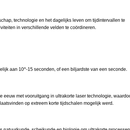
hap, technologie en het dagelijks leven om tijdintervallen te
viteiten in verschillende velden te coördineren.
gelijk aan 10^-15 seconden, of een biljardste van een seconde.
 eeuw met vooruitgang in ultrakorte laser technologie, waardoo
aatsvinden op extreem korte tijdschalen mogelijk werd.
 natuurkunde, scheikunde en biologie om ultrakorte processen