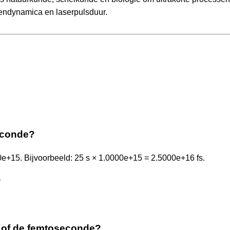
nendynamica en laserpulsduur.
econde?
+15. Bijvoorbeeld: 25 s × 1.0000e+15 = 2.5000e+16 fs.
?
e of de femtoseconde?