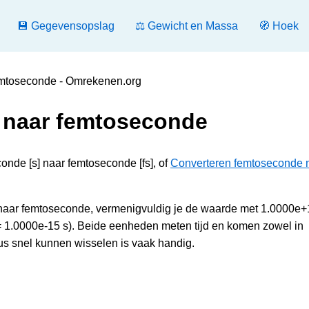
💾 Gegevensopslag
⚖️ Gewicht en Massa
🧭 Hoek
emtoseconde - Omrekenen.org
 naar femtoseconde
onde [s] naar femtoseconde [fs], of
Converteren femtoseconde 
 naar femtoseconde, vermenigvuldig je de waarde met 1.0000e+
s = 1.0000e-15 s). Beide eenheden meten tijd en komen zowel in
us snel kunnen wisselen is vaak handig.