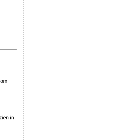
t om
zien in