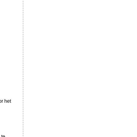
r het
 te