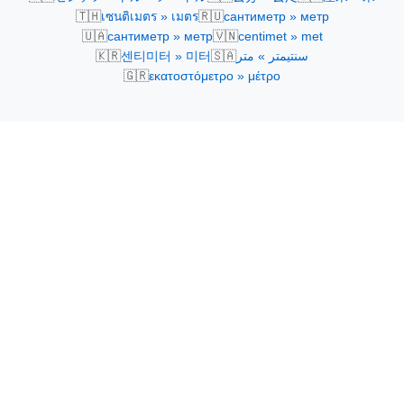
🇹🇭
🇷🇺
เซนติเมตร » เมตร
сантиметр » метр
🇺🇦
🇻🇳
сантиметр » метр
centimet » met
🇰🇷
🇸🇦
센티미터 » 미터
سنتيمتر » متر
🇬🇷
εκατοστόμετρο » μέτρο