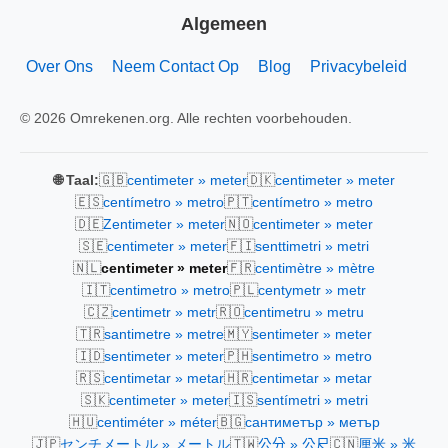
Algemeen
Over Ons
Neem Contact Op
Blog
Privacybeleid
© 2026 Omrekenen.org. Alle rechten voorbehouden.
🇬🇧
🇩🇰
🌐 Taal:
centimeter » meter
centimeter » meter
🇪🇸
🇵🇹
centímetro » metro
centímetro » metro
🇩🇪
🇳🇴
Zentimeter » meter
centimeter » meter
🇸🇪
🇫🇮
centimeter » meter
senttimetri » metri
🇳🇱
🇫🇷
centimeter » meter
centimètre » mètre
🇮🇹
🇵🇱
centimetro » metro
centymetr » metr
🇨🇿
🇷🇴
centimetr » metr
centimetru » metru
🇹🇷
🇲🇾
santimetre » metre
sentimeter » meter
🇮🇩
🇵🇭
sentimeter » meter
sentimetro » metro
🇷🇸
🇭🇷
centimetar » metar
centimetar » metar
🇸🇰
🇮🇸
centimeter » meter
sentímetri » metri
🇭🇺
🇧🇬
centiméter » méter
сантиметър » метър
🇯🇵
🇹🇼
🇨🇳
センチメートル » メートル
公分 » 公尺
厘米 » 米