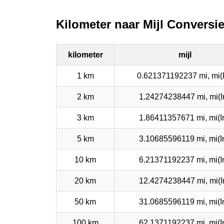
Kilometer naar Mijl Conversie
kilometer
mijl
1 km
0.621371192237 mi, mi(I
2 km
1.24274238447 mi, mi(In
3 km
1.86411357671 mi, mi(In
5 km
3.10685596119 mi, mi(In
10 km
6.21371192237 mi, mi(In
20 km
12.4274238447 mi, mi(In
50 km
31.0685596119 mi, mi(In
100 km
62.1371192237 mi, mi(In