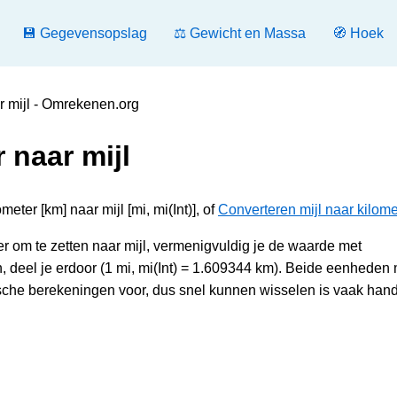
💾 Gegevensopslag
⚖️ Gewicht en Massa
🧭 Hoek
r mijl - Omrekenen.org
 naar mijl
ter [km] naar mijl [mi, mi(Int)], of
Converteren mijl naar kilome
r om te zetten naar mijl, vermenigvuldig je de waarde met
 deel je erdoor (1 mi, mi(Int) = 1.609344 km). Beide eenheden
sche berekeningen voor, dus snel kunnen wisselen is vaak hand