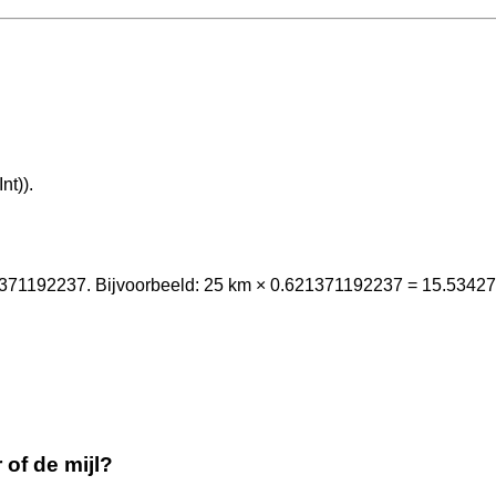
nt)).
1371192237. Bijvoorbeeld: 25 km × 0.621371192237 = 15.5342
 of de mijl?