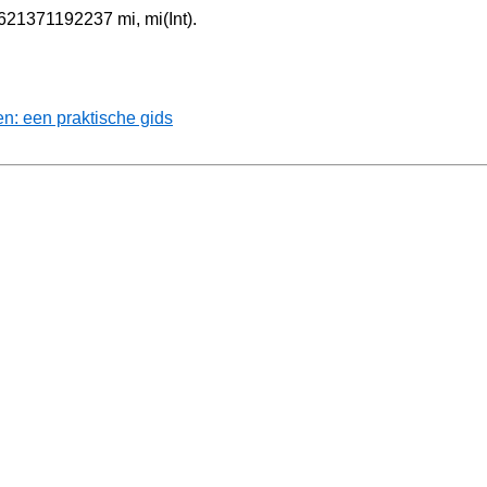
.621371192237 mi, mi(Int).
: een praktische gids