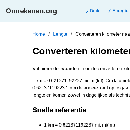
Omrekenen.org
💨 Druk
⚡ Energie
Home
Lengte
Converteren kilometer naa
Converteren kilometer
Vul hieronder waarden in om te converteren kilome
1 km = 0.621371192237 mi, mi(Int). Om kilomete
0.621371192237; om de andere kant op te gaan,
lengte en komen zowel in dagelijkse als techni
Snelle referentie
1 km = 0.621371192237 mi, mi(Int)