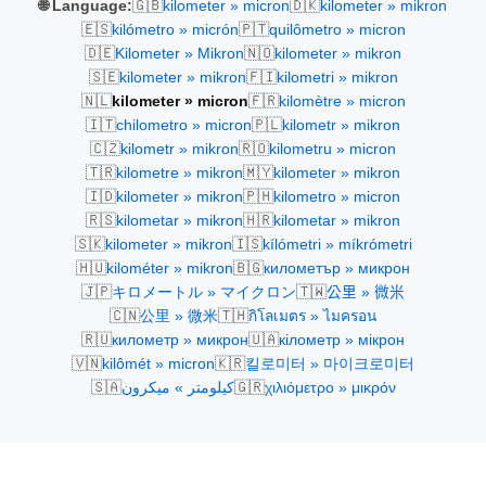
🇬🇧
🇩🇰
🌐 Language:
kilometer » micron
kilometer » mikron
🇪🇸
🇵🇹
kilómetro » micrón
quilômetro » micron
🇩🇪
🇳🇴
Kilometer » Mikron
kilometer » mikron
🇸🇪
🇫🇮
kilometer » mikron
kilometri » mikron
🇳🇱
🇫🇷
kilometer » micron
kilomètre » micron
🇮🇹
🇵🇱
chilometro » micron
kilometr » mikron
🇨🇿
🇷🇴
kilometr » mikron
kilometru » micron
🇹🇷
🇲🇾
kilometre » mikron
kilometer » mikron
🇮🇩
🇵🇭
kilometer » mikron
kilometro » micron
🇷🇸
🇭🇷
kilometar » mikron
kilometar » mikron
🇸🇰
🇮🇸
kilometer » mikron
kílómetri » míkrómetri
🇭🇺
🇧🇬
kilométer » mikron
километър » микрон
🇯🇵
🇹🇼
キロメートル » マイクロン
公里 » 微米
🇨🇳
🇹🇭
公里 » 微米
กิโลเมตร » ไมครอน
🇷🇺
🇺🇦
километр » микрон
кілометр » мікрон
🇻🇳
🇰🇷
kilômét » micron
킬로미터 » 마이크로미터
🇸🇦
🇬🇷
كيلومتر » ميكرون
χιλιόμετρο » μικρόν