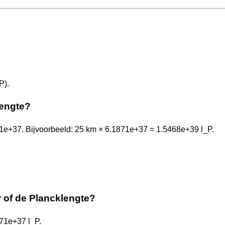
P).
lengte?
1e+37. Bijvoorbeeld: 25 km × 6.1871e+37 = 1.5468e+39 l_P.
r of de Plancklengte?
871e+37 l_P.