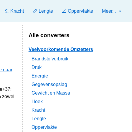
💪 Kracht
📏 Lengte
📐 Oppervlakte
Meer...
Alle converters
Veelvoorkomende Omzetters
Brandstofverbruik
Druk
e naar
Energie
Gegevensopslag
1e+37;
Gewicht en Massa
n zowel
Hoek
Kracht
Lengte
Oppervlakte