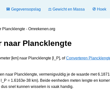
💾 Gegevensopslag
⚖️ Gewicht en Massa
🧭 Hoek
r Plancklengte - Omrekenen.org
r naar Plancklengte
meter [km] naar Plancklengte [l_P], of
Converteren Plancklengt
ten naar Plancklengte, vermenigvuldig je de waarde met 6.187
(1 l_P = 1.6163e-38 km). Beide eenheden meten lengte en kome
, dus snel kunnen wisselen is vaak handig.