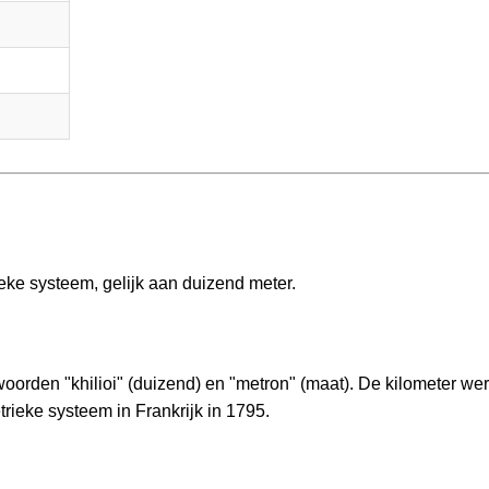
eke systeem, gelijk aan duizend meter.
woorden "khilioi" (duizend) en "metron" (maat). De kilometer we
trieke systeem in Frankrijk in 1795.