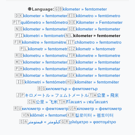
🇬🇧
🌐 Language:
kilometer » femtometer
🇩🇰
🇪🇸
kilometer » femtometer
kilómetro » femtómetro
🇵🇹
🇩🇪
quilômetro » femtômetro
Kilometer » Femtometer
🇳🇴
🇸🇪
kilometer » femtometer
kilometer » femtometer
🇫🇮
🇳🇱
kilometri » femtometri
kilometer » femtometer
🇫🇷
🇮🇹
kilomètre » femtomètre
chilometro » femtometro
🇵🇱
🇨🇿
kilometr » femtometr
kilometr » femtometr
🇷🇴
🇹🇷
kilometru » femtometru
kilometre » femtometre
🇲🇾
🇮🇩
kilometer » femtometer
kilometer » femtometer
🇵🇭
🇷🇸
kilometro » femtometer
kilometar » femtometar
🇭🇷
🇸🇰
kilometar » femtometar
kilometer » femtometer
🇮🇸
🇭🇺
kílómetri » femtómetri
kilométer » femtométer
🇧🇬
километър » фемтометър
🇯🇵
🇹🇼
キロメートル » フェムトメートル
公里 » 飛米
🇨🇳
🇹🇭
公里 » 飞米
กิโลเมตร » เฟมโตเมตร
🇷🇺
🇺🇦
километр » фемтометр
кілометр » фемтометр
🇻🇳
🇰🇷
kilômét » femtomet
킬로미터 » 펨토미터
🇸🇦
🇬🇷
كيلومتر » فيمتومتر
χιλιόμετρο » φαστομέτρο