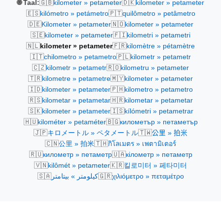
🇬🇧
🇩🇰
🌐 Taal:
kilometer » petameter
kilometer » petameter
🇪🇸
🇵🇹
kilómetro » petámetro
quilômetro » petâmetro
🇩🇪
🇳🇴
Kilometer » petameter
kilometer » petameter
🇸🇪
🇫🇮
kilometer » petameter
kilometri » petametri
🇳🇱
🇫🇷
kilometer » petameter
kilomètre » pétamètre
🇮🇹
🇵🇱
chilometro » petametro
kilometr » petametr
🇨🇿
🇷🇴
kilometr » petametr
kilometru » petameter
🇹🇷
🇲🇾
kilometre » petametre
kilometer » petameter
🇮🇩
🇵🇭
kilometer » petameter
kilometro » petametro
🇷🇸
🇭🇷
kilometar » petametar
kilometar » petametar
🇸🇰
🇮🇸
kilometer » petameter
kílómetri » petametrar
🇭🇺
🇧🇬
kilométer » petaméter
километър » петаметър
🇯🇵
🇹🇼
キロメートル » ペタメートル
公里 » 拍米
🇨🇳
🇹🇭
公里 » 拍米
กิโลเมตร » เพตามิเตอร์
🇷🇺
🇺🇦
километр » петаметр
кілометр » петаметр
🇻🇳
🇰🇷
kilômét » petameter
킬로미터 » 페타미터
🇸🇦
🇬🇷
كيلومتر » بيتامتر
χιλιόμετρο » πεταμέτρο