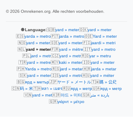
© 2026 Omrekenen.org. Alle rechten voorbehouden.
🇬🇧
🇩🇰
🌐 Language:
yard » meter
yard » meter
🇪🇸
🇵🇹
🇩🇪
yarda » metro
jarda » metro
Yard » meter
🇳🇴
🇸🇪
🇫🇮
yard » meter
yard » meter
jaardi » metri
🇳🇱
🇫🇷
🇮🇹
yard » meter
yard » mètre
yard » metro
🇵🇱
🇨🇿
🇷🇴
jard » metr
yard » metr
yar » metru
🇹🇷
🇲🇾
🇮🇩
yard » metre
kaki » meter
yard » meter
🇵🇭
🇷🇸
🇭🇷
Yarda » metro
jard » metar
jarda » metar
🇸🇰
🇮🇸
🇭🇺
yard » meter
yard » metri
yard » méter
🇧🇬
🇯🇵
🇹🇼
ярд » метър
ヤード » メートル
碼 » 公尺
🇨🇳
🇹🇭
🇷🇺
🇺🇦
码 » 米
หลา » เมตร
ярд » метр
ярд » метр
🇻🇳
🇰🇷
🇸🇦
yard » met
야드 » 미터
ياردة » متر
🇬🇷
γιάρντ » μέτρο