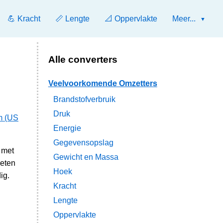
💪 Kracht
📏 Lengte
📐 Oppervlakte
Meer...
Alle converters
Veelvoorkomende Omzetters
Brandstofverbruik
Druk
m (US
Energie
Gegevensopslag
 met
Gewicht en Massa
meten
Hoek
ig.
Kracht
Lengte
Oppervlakte