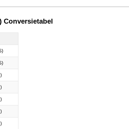
) Conversietabel
S)
S)
)
)
)
)
)