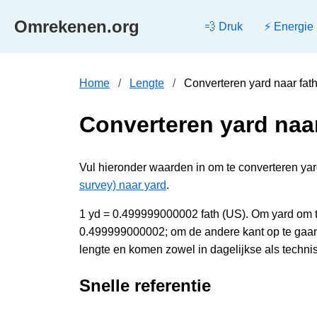
Omrekenen.org
💨 Druk
⚡ Energie
Home
Lengte
Converteren yard naar fa
Converteren yard naa
Vul hieronder waarden in om te converteren yard
survey) naar yard
.
1 yd = 0.499999000002 fath (US). Om yard om t
0.499999000002; om de andere kant op te gaan,
lengte en komen zowel in dagelijkse als techni
Snelle referentie