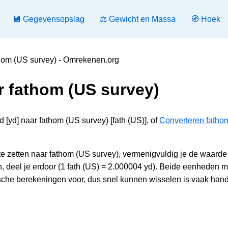
💾 Gegevensopslag
⚖️ Gewicht en Massa
🧭 Hoek
thom (US survey) - Omrekenen.org
r fathom (US survey)
 [yd] naar fathom (US survey) [fath (US)], of
Converteren fatho
e zetten naar fathom (US survey), vermenigvuldig je de waarde
 deel je erdoor (1 fath (US) = 2.000004 yd). Beide eenheden 
sche berekeningen voor, dus snel kunnen wisselen is vaak hand