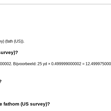
) (fath (US)).
survey)?
00002. Bijvoorbeeld: 25 yd × 0.499999000002 = 12.499975000
?
de fathom (US survey)?