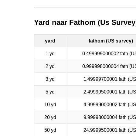
Yard naar Fathom (Us Survey
yard
fathom (US survey)
1 yd
0.499999000002 fath (U
2 yd
0.999998000004 fath (U
3 yd
1.49999700001 fath (US
5 yd
2.49999500001 fath (US
10 yd
4.99999000002 fath (US
20 yd
9.99998000004 fath (US
50 yd
24.9999500001 fath (US