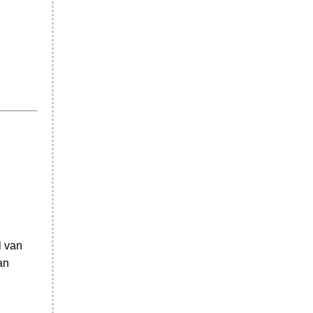
l van
an