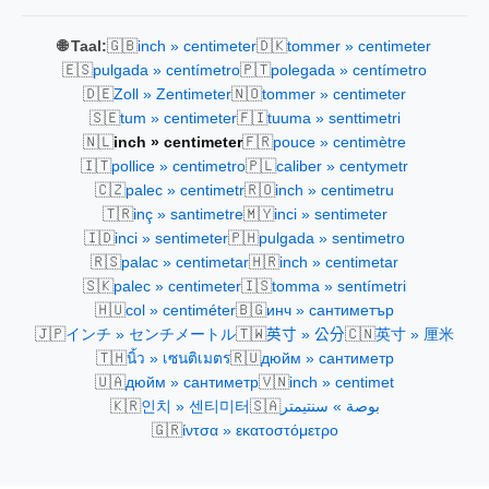
🇬🇧
🇩🇰
🌐 Taal:
inch » centimeter
tommer » centimeter
🇪🇸
🇵🇹
pulgada » centímetro
polegada » centímetro
🇩🇪
🇳🇴
Zoll » Zentimeter
tommer » centimeter
🇸🇪
🇫🇮
tum » centimeter
tuuma » senttimetri
🇳🇱
🇫🇷
inch » centimeter
pouce » centimètre
🇮🇹
🇵🇱
pollice » centimetro
caliber » centymetr
🇨🇿
🇷🇴
palec » centimetr
inch » centimetru
🇹🇷
🇲🇾
inç » santimetre
inci » sentimeter
🇮🇩
🇵🇭
inci » sentimeter
pulgada » sentimetro
🇷🇸
🇭🇷
palac » centimetar
inch » centimetar
🇸🇰
🇮🇸
palec » centimeter
tomma » sentímetri
🇭🇺
🇧🇬
col » centiméter
инч » сантиметър
🇯🇵
🇹🇼
🇨🇳
インチ » センチメートル
英寸 » 公分
英寸 » 厘米
🇹🇭
🇷🇺
นิ้ว » เซนติเมตร
дюйм » сантиметр
🇺🇦
🇻🇳
дюйм » сантиметр
inch » centimet
🇰🇷
🇸🇦
인치 » 센티미터
بوصة » سنتيمتر
🇬🇷
ίντσα » εκατοστόμετρο