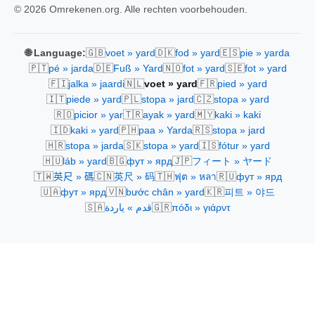
© 2026 Omrekenen.org. Alle rechten voorbehouden.
🇬🇧
🇩🇰
🇪🇸
🌐 Language:
voet » yard
fod » yard
pie » yarda
🇵🇹
🇩🇪
🇳🇴
🇸🇪
pé » jarda
Fuß » Yard
fot » yard
fot » yard
🇫🇮
🇳🇱
🇫🇷
jalka » jaardi
voet » yard
pied » yard
🇮🇹
🇵🇱
🇨🇿
piede » yard
stopa » jard
stopa » yard
🇷🇴
🇹🇷
🇲🇾
picior » yar
ayak » yard
kaki » kaki
🇮🇩
🇵🇭
🇷🇸
kaki » yard
paa » Yarda
stopa » jard
🇭🇷
🇸🇰
🇮🇸
stopa » jarda
stopa » yard
fótur » yard
🇭🇺
🇧🇬
🇯🇵
láb » yard
фут » ярд
フィート » ヤード
🇹🇼
🇨🇳
🇹🇭
🇷🇺
英尺 » 碼
英尺 » 码
ฟุต » หลา
фут » ярд
🇺🇦
🇻🇳
🇰🇷
фут » ярд
bước chân » yard
피트 » 야드
🇸🇦
🇬🇷
قدم » ياردة
πόδι » γιάρντ