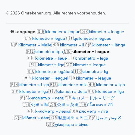
© 2026 Omrekenen.org. Alle rechten voorbehouden.
🇬🇧
🇩🇰
🌐 Language:
kilometer » league
kilometer » league
🇪🇸
🇵🇹
kilómetro » legua
quilômetro » léguas
🇩🇪
🇳🇴
🇸🇪
Kilometer » Meile
kilometer » li
kilometer » länga
🇫🇮
🇳🇱
kilometri » liiga
kilometer » league
🇫🇷
🇮🇹
kilomètre » lieue
chilometro » lega
🇵🇱
🇨🇿
kilometr » liga
kilometr » league
🇷🇴
🇹🇷
kilometru » legătură
kilometre » lig
🇲🇾
🇮🇩
kilometer » league
kilometer » league
🇵🇭
🇷🇸
🇭🇷
kilometro » Liga
kilometar » mila
kilometar » liga
🇸🇰
🇮🇸
🇭🇺
kilometer » liga
kílómetri » deila
kilométer » liga
🇧🇬
🇯🇵
километър » лега
キロメートル » リーグ
🇹🇼
🇨🇳
🇹🇭
公里 » 哩
公里 » 英里
กิโลเมตร » ลิกี
🇷🇺
🇺🇦
километр » лейка
кілометр » ліга
🇻🇳
🇰🇷
🇸🇦
kilômét » dặm
킬로미터 » 리그
كيلومتر » ميل
🇬🇷
χιλιόμετρο » λίγκα