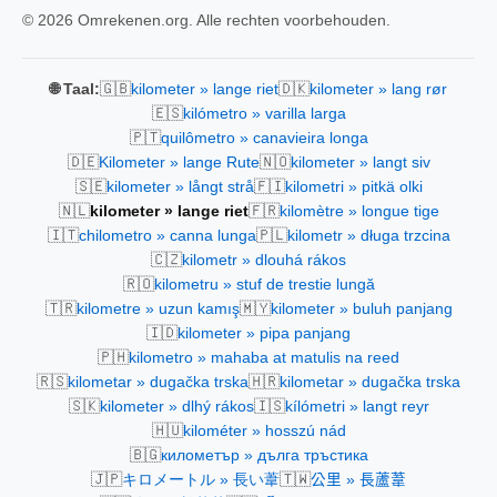
© 2026 Omrekenen.org. Alle rechten voorbehouden.
🇬🇧
🇩🇰
🌐 Taal:
kilometer » lange riet
kilometer » lang rør
🇪🇸
kilómetro » varilla larga
🇵🇹
quilômetro » canavieira longa
🇩🇪
🇳🇴
Kilometer » lange Rute
kilometer » langt siv
🇸🇪
🇫🇮
kilometer » långt strå
kilometri » pitkä olki
🇳🇱
🇫🇷
kilometer » lange riet
kilomètre » longue tige
🇮🇹
🇵🇱
chilometro » canna lunga
kilometr » długa trzcina
🇨🇿
kilometr » dlouhá rákos
🇷🇴
kilometru » stuf de trestie lungă
🇹🇷
🇲🇾
kilometre » uzun kamış
kilometer » buluh panjang
🇮🇩
kilometer » pipa panjang
🇵🇭
kilometro » mahaba at matulis na reed
🇷🇸
🇭🇷
kilometar » dugačka trska
kilometar » dugačka trska
🇸🇰
🇮🇸
kilometer » dlhý rákos
kílómetri » langt reyr
🇭🇺
kilométer » hosszú nád
🇧🇬
километър » дълга тръстика
🇯🇵
🇹🇼
キロメートル » 長い葦
公里 » 長蘆葦