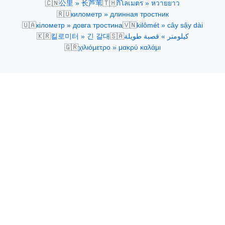
🇨🇳
🇹🇭
公里 » 长芦苇
กิโลเมตร » หวายยาว
🇷🇺
километр » длинная тростник
🇺🇦
🇻🇳
кілометр » довга тростина
kilômét » cây sậy dài
🇰🇷
🇸🇦
킬로미터 » 긴 갈대
كيلومتر » قصبة طويلة
🇬🇷
χιλιόμετρο » μακρύ καλάμι