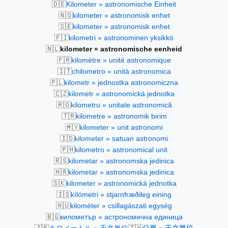
🇩🇪
Kilometer » astronomische Einheit
🇳🇴
kilometer » astronomisk enhet
🇸🇪
kilometer » astronomisk enhet
🇫🇮
kilometri » astronominen yksikkö
🇳🇱
kilometer » astronomische eenheid
🇫🇷
kilomètre » unité astronomique
🇮🇹
chilometro » unità astronomica
🇵🇱
kilometr » jednostka astronomiczna
🇨🇿
kilometr » astronomická jednotka
🇷🇴
kilometru » unitate astronomică
🇹🇷
kilometre » astronomik birim
🇲🇾
kilometer » unit astronomi
🇮🇩
kilometer » satuan astronomi
🇵🇭
kilometro » astronomical unit
🇷🇸
kilometar » astronomska jedinica
🇭🇷
kilometar » astronomska jedinica
🇸🇰
kilometer » astronomická jednotka
🇮🇸
kílómetri » stjarnfræðileg eining
🇭🇺
kilométer » csillagászati egység
🇧🇬
километър » астрономична единица
🇯🇵
🇹🇼