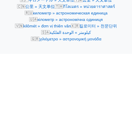
キロメートル » 天文単位
公里 » 天文單位
🇨🇳
🇹🇭
公里 » 天文单位
กิโลเมตร » หน่วยดาราศาสตร์
🇷🇺
километр » астрономическая единица
🇺🇦
кілометр » астрономічна одиниця
🇻🇳
🇰🇷
kilômét » đơn vị thiên văn
킬로미터 » 천문단위
🇸🇦
كيلومتر » الوحدة الفلكية
🇬🇷
χιλιόμετρο » αστρονομική μονάδα