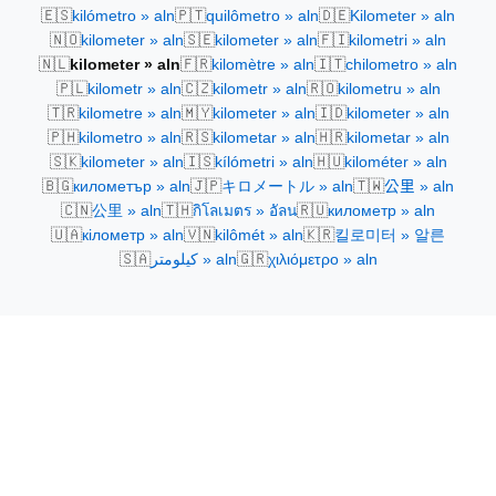
🇪🇸
🇵🇹
🇩🇪
kilómetro » aln
quilômetro » aln
Kilometer » aln
🇳🇴
🇸🇪
🇫🇮
kilometer » aln
kilometer » aln
kilometri » aln
🇳🇱
🇫🇷
🇮🇹
kilometer » aln
kilomètre » aln
chilometro » aln
🇵🇱
🇨🇿
🇷🇴
kilometr » aln
kilometr » aln
kilometru » aln
🇹🇷
🇲🇾
🇮🇩
kilometre » aln
kilometer » aln
kilometer » aln
🇵🇭
🇷🇸
🇭🇷
kilometro » aln
kilometar » aln
kilometar » aln
🇸🇰
🇮🇸
🇭🇺
kilometer » aln
kílómetri » aln
kilométer » aln
🇧🇬
🇯🇵
🇹🇼
километър » aln
キロメートル » aln
公里 » aln
🇨🇳
🇹🇭
🇷🇺
公里 » aln
กิโลเมตร » อัลน
километр » aln
🇺🇦
🇻🇳
🇰🇷
кілометр » aln
kilômét » aln
킬로미터 » 알른
🇸🇦
🇬🇷
كيلومتر » aln
χιλιόμετρο » aln