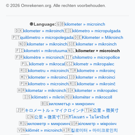
© 2026 Omrekenen.org. Alle rechten voorbehouden.
🇬🇧
🌐 Language:
kilometer » microinch
🇩🇰
🇪🇸
kilometer » mikroinch
kilómetro » micropulgada
🇵🇹
🇩🇪
quilômetro » micropolegada
Kilometer » Mikroinch
🇳🇴
🇸🇪
kilometer » mikroinch
kilometer » mikroinch
🇫🇮
🇳🇱
kilometri » mikrotuuma
kilometer » microinch
🇫🇷
🇮🇹
kilomètre » microinch
chilometro » micropollice
🇵🇱
🇨🇿
kilometr » mikrocal
kilometr » mikropalec
🇷🇴
🇹🇷
kilometru » microinch
kilometre » mikroinç
🇲🇾
🇮🇩
kilometer » mikroinci
kilometer » mikroinci
🇵🇭
🇷🇸
kilometro » microinch
kilometar » mikroinč
🇭🇷
🇸🇰
kilometar » mikroinch
kilometer » mikropalec
🇮🇸
🇭🇺
kílómetri » míkrín
kilométer » mikrocoll
🇧🇬
километър » микроинч
🇯🇵
🇹🇼
キロメートル » マイクロインチ
公里 » 微英寸
🇨🇳
🇹🇭
公里 » 微英寸
กิโลเมตร » ไมโครอินช์
🇷🇺
🇺🇦
километр » микроинч
кілометр » мікроінч
🇻🇳
🇰🇷
kilômét » microinch
킬로미터 » 마이크로인치