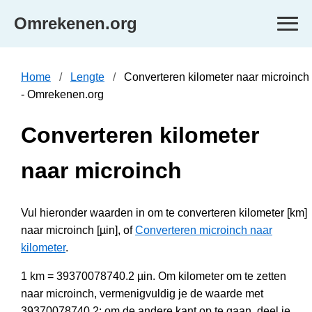
Omrekenen.org
Home
Lengte
Converteren kilometer naar microinch
- Omrekenen.org
Converteren kilometer
naar microinch
Vul hieronder waarden in om te converteren kilometer [km]
naar microinch [µin], of
Converteren microinch naar
kilometer
.
1 km = 39370078740.2 µin. Om kilometer om te zetten
naar microinch, vermenigvuldig je de waarde met
39370078740.2; om de andere kant op te gaan, deel je