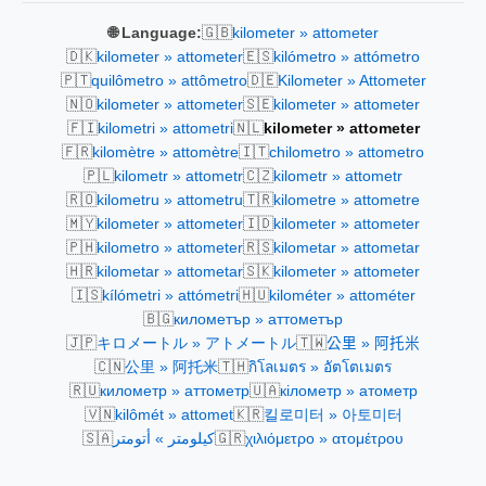
🇬🇧
🌐 Language:
kilometer » attometer
🇩🇰
🇪🇸
kilometer » attometer
kilómetro » attómetro
🇵🇹
🇩🇪
quilômetro » attômetro
Kilometer » Attometer
🇳🇴
🇸🇪
kilometer » attometer
kilometer » attometer
🇫🇮
🇳🇱
kilometri » attometri
kilometer » attometer
🇫🇷
🇮🇹
kilomètre » attomètre
chilometro » attometro
🇵🇱
🇨🇿
kilometr » attometr
kilometr » attometr
🇷🇴
🇹🇷
kilometru » attometru
kilometre » attometre
🇲🇾
🇮🇩
kilometer » attometer
kilometer » attometer
🇵🇭
🇷🇸
kilometro » attometer
kilometar » attometar
🇭🇷
🇸🇰
kilometar » attometar
kilometer » attometer
🇮🇸
🇭🇺
kílómetri » attómetri
kilométer » attométer
🇧🇬
километър » аттометър
🇯🇵
🇹🇼
キロメートル » アトメートル
公里 » 阿托米
🇨🇳
🇹🇭
公里 » 阿托米
กิโลเมตร » อัตโตเมตร
🇷🇺
🇺🇦
километр » аттометр
кілометр » атометр
🇻🇳
🇰🇷
kilômét » attomet
킬로미터 » 아토미터
🇸🇦
🇬🇷
كيلومتر » أتومتر
χιλιόμετρο » ατομέτρου