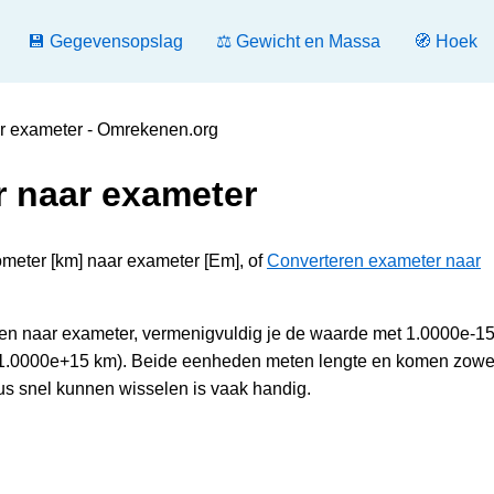
💾 Gegevensopslag
⚖️ Gewicht en Massa
🧭 Hoek
ar exameter - Omrekenen.org
r naar exameter
ometer [km] naar exameter [Em], of
Converteren exameter naar
ten naar exameter, vermenigvuldig je de waarde met 1.0000e-1
= 1.0000e+15 km). Beide eenheden meten lengte en komen zowel
us snel kunnen wisselen is vaak handig.