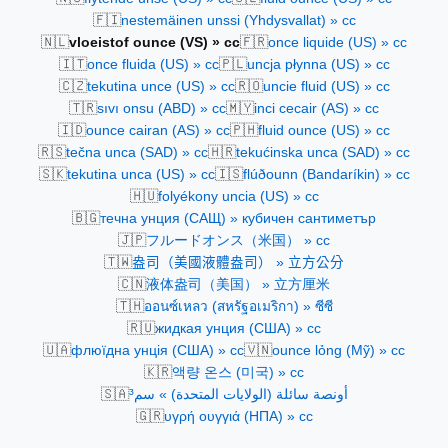
🇫🇮
nestemäinen unssi (Yhdysvallat) » cc
🇳🇱
🇫🇷
vloeistof ounce (VS) » cc
once liquide (US) » cc
🇮🇹
🇵🇱
once fluida (US) » cc
uncja płynna (US) » cc
🇨🇿
🇷🇴
tekutina unce (US) » cc
uncie fluid (US) » cc
🇹🇷
🇲🇾
sıvı onsu (ABD) » cc
inci cecair (AS) » cc
🇮🇩
🇵🇭
ounce cairan (AS) » cc
fluid ounce (US) » cc
🇷🇸
🇭🇷
tečna unca (SAD) » cc
tekućinska unca (SAD) » cc
🇸🇰
🇮🇸
tekutina unca (US) » cc
flúðounn (Bandaríkin) » cc
🇭🇺
folyékony uncia (US) » cc
🇧🇬
течна унция (САЩ) » кубичен сантиметър
🇯🇵
フルードオンス（米国） » cc
🇹🇼
盎司（美國液體盎司） » 立方公分
🇨🇳
液体盎司（美国） » 立方厘米
🇹🇭
ออนซ์เหลว (สหรัฐอเมริกา) » ซีซี
🇷🇺
жидкая унция (США) » cc
🇺🇦
🇻🇳
флюїдна унція (США) » cc
ounce lỏng (Mỹ) » cc
🇰🇷
액량 온스 (미국) » cc
🇸🇦
أونصة سائلة (الولايات المتحدة) » سم³
🇬🇷
υγρή ουγγιά (ΗΠΑ) » cc