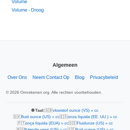
Volume
Volume - Droog
Algemeen
Over Ons
Neem Contact Op
Blog
Privacybeleid
© 2026 Omrekenen.org. Alle rechten voorbehouden.
🇬🇧
🌐 Taal:
vloeistof ounce (VS) » cc
🇩🇰
🇪🇸
fluid ounce (US) » cc
onza líquida (EE. UU.) » cc
🇵🇹
🇩🇪
onça líquida (EUA) » cc
Fluidunze (US) » cc
🇳🇴
🇸🇪
flytende unse (US) » cc
fluid ounce (US) » cc