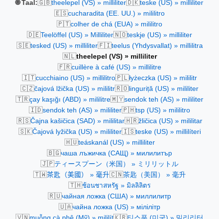
🇬🇧
🇩🇰
🌐 Taal:
theelepel (VS) » milliliter
teske (US) » milliliter
🇪🇸
cucharadita (EE. UU.) » mililitro
🇵🇹
colher de chá (EUA) » mililitro
🇩🇪
🇳🇴
Teelöffel (US) » Milliliter
teskje (US) » milliliter
🇸🇪
🇫🇮
tesked (US) » milliliter
teelus (Yhdysvallat) » millilitra
🇳🇱
theelepel (VS) » milliliter
🇫🇷
cuillère à café (US) » millilitre
🇮🇹
🇵🇱
cucchiaino (US) » millilitro
łyżeczka (US) » mililitr
🇨🇿
🇷🇴
čajová lžička (US) » mililitr
linguriță (US) » mililiter
🇹🇷
🇲🇾
çay kaşığı (ABD) » mililitre
sendok teh (AS) » mililiter
🇮🇩
🇵🇭
sendok teh (AS) » mililiter
tsp (US) » mililitro
🇷🇸
🇭🇷
Čajna kašičica (SAD) » mililitar
žličica (US) » mililitar
🇸🇰
🇮🇸
Čajová lyžička (US) » mililiter
teske (US) » millilíteri
🇭🇺
teáskanál (US) » milliliter
🇧🇬
чаша лъжичка (САЩ) » милилитър
🇯🇵
ティースプーン（米国） » ミリリットル
🇹🇼
🇨🇳
茶匙（美國） » 毫升
茶匙（美国） » 毫升
🇹🇭
ช้อนชาสหรัฐ » มิลลิลิตร
🇷🇺
чайная ложка (США) » миллилитр
🇺🇦
чайна ложка (US) » мілілітр
🇻🇳
🇰🇷
muỗng cà phê (Mỹ) » mililít
티스푼 (미국) » 밀리리터