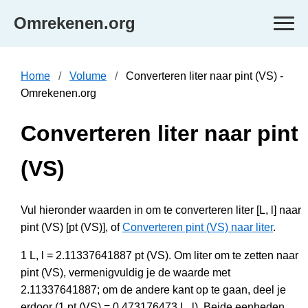
Omrekenen.org
Home
Volume
Converteren liter naar pint (VS) -
Omrekenen.org
Converteren liter naar pint
(VS)
Vul hieronder waarden in om te converteren liter [L, l] naar
pint (VS) [pt (VS)], of
Converteren pint (VS) naar liter
.
1 L, l = 2.11337641887 pt (VS). Om liter om te zetten naar
pint (VS), vermenigvuldig je de waarde met
2.11337641887; om de andere kant op te gaan, deel je
erdoor (1 pt (VS) = 0.473176473 L, l). Beide eenheden