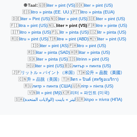
🇬🇧
🇩🇰
🌐 Taal:
liter » pint (VS)
liter » pint (US)
🇪🇸
🇵🇹
litro » pinta (EE. UU.)
litro » pinta (EUA)
🇩🇪
🇳🇴
🇸🇪
liter » Pint (US)
liter » pint (US)
liter » pint (US)
🇫🇮
🇳🇱
🇫🇷
litra » pint (US)
liter » pint (VS)
litre » pinte (US)
🇮🇹
🇵🇱
🇨🇿
litro » pinta (US)
litr » pinta (US)
litr » pinta (US)
🇷🇴
🇹🇷
🇲🇾
litru » pint (US)
litre » pint (ABD)
liter » pint (US)
🇮🇩
🇵🇭
liter » pint (AS)
litro » pint (US)
🇷🇸
🇭🇷
litar » pinta (SAD)
litar » pinta (US)
🇸🇰
🇮🇸
liter » pinta (US)
lítrinn » pint (US)
🇭🇺
🇧🇬
liter » pint (US)
литър » пинта (US)
🇯🇵
🇹🇼
リットル » パイント（米国）
公升 » 品脫（美國）
🇨🇳
🇹🇭
升 » 品脱（美国）
ลิตร » ปินต์ (สหรัฐอเมริกา)
🇷🇺
🇺🇦
литр » пинта (США)
літр » пінта (US)
🇻🇳
🇰🇷
lít » pint (Mỹ)
리터 » 파인트 (미국)
🇸🇦
🇬🇷
ليتر » باينت (الولايات المتحدة)
λίτρο » πίντα (ΗΠΑ)