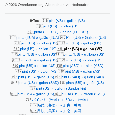
© 2026 Omrekenen.org. Alle rechten voorbehouden.
🇬🇧
🌐 Taal:
pint (VS) » gallon (VS)
🇩🇰
pint (US) » gallon (US)
🇪🇸
pinta (EE. UU.) » galón (EE. UU.)
🇵🇹
🇩🇪
pinta (EUA) » galão (EUA)
Pint (US) » Gallone (US)
🇳🇴
🇸🇪
pint (US) » gallon (US)
pint (US) » gallon (US)
🇫🇮
🇳🇱
pint (US) » gallon (US)
pint (VS) » gallon (VS)
🇫🇷
🇮🇹
pinte (US) » gallon (US)
pinta (US) » gallone (US)
🇵🇱
🇨🇿
pinta (US) » galon (US)
pinta (US) » galon (US)
🇷🇴
🇹🇷
pint (US) » gallon (US)
pint (ABD) » galon (ABD)
🇲🇾
🇮🇩
pint (US) » galon (AS)
pint (AS) » galon (AS)
🇵🇭
🇷🇸
pint (US) » galon (US)
pinta (SAD) » galon (SAD)
🇭🇷
🇸🇰
pinta (US) » galon (SAD)
pinta (US) » galón (US)
🇮🇸
pint (US) » galloni (Bandaríkin)
🇭🇺
🇧🇬
pint (US) » gallon (US)
пинта (US) » галон (САЩ)
🇯🇵
パイント（米国） » ガロン（米国）
🇹🇼
品脫（美國） » 加侖（美國）
🇨🇳
品脱（美国） » 加仑（美国）