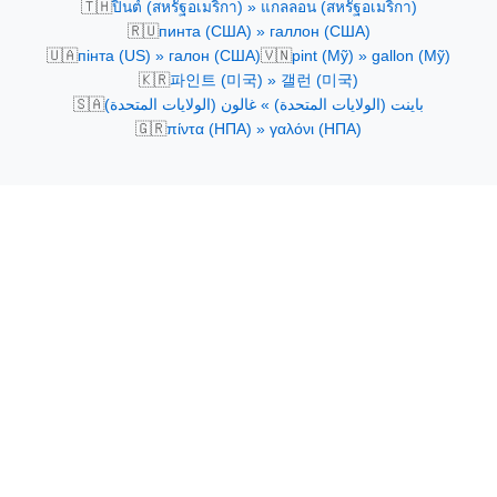
🇹🇭
ปินต์ (สหรัฐอเมริกา) » แกลลอน (สหรัฐอเมริกา)
🇷🇺
пинта (США) » галлон (США)
🇺🇦
🇻🇳
пінта (US) » галон (США)
pint (Mỹ) » gallon (Mỹ)
🇰🇷
파인트 (미국) » 갤런 (미국)
🇸🇦
باينت (الولايات المتحدة) » غالون (الولايات المتحدة)
🇬🇷
πίντα (ΗΠΑ) » γαλόνι (ΗΠΑ)