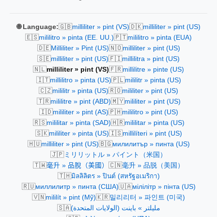
🇬🇧
🇩🇰
🌐 Language:
milliliter » pint (VS)
milliliter » pint (US)
🇪🇸
🇵🇹
mililitro » pinta (EE. UU.)
mililitro » pinta (EUA)
🇩🇪
🇳🇴
Milliliter » Pint (US)
milliliter » pint (US)
🇸🇪
🇫🇮
milliliter » pint (US)
millilitra » pint (US)
🇳🇱
🇫🇷
milliliter » pint (VS)
millilitre » pinte (US)
🇮🇹
🇵🇱
millilitro » pinta (US)
mililitr » pinta (US)
🇨🇿
🇷🇴
mililitr » pinta (US)
mililiter » pint (US)
🇹🇷
🇲🇾
mililitre » pint (ABD)
mililiter » pint (US)
🇮🇩
🇵🇭
mililiter » pint (AS)
mililitro » pint (US)
🇷🇸
🇭🇷
mililitar » pinta (SAD)
mililitar » pinta (US)
🇸🇰
🇮🇸
mililiter » pinta (US)
millilíteri » pint (US)
🇭🇺
🇧🇬
milliliter » pint (US)
милилитър » пинта (US)
🇯🇵
ミリリットル » パイント（米国）
🇹🇼
🇨🇳
毫升 » 品脫（美國）
毫升 » 品脱（美国）
🇹🇭
มิลลิลิตร » ปินต์ (สหรัฐอเมริกา)
🇷🇺
🇺🇦
миллилитр » пинта (США)
мілілітр » пінта (US)
🇻🇳
🇰🇷
mililít » pint (Mỹ)
밀리리터 » 파인트 (미국)
🇸🇦
مليلتر » باينت (الولايات المتحدة)